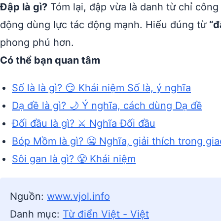
Đập là gì?
Tóm lại, đập vừa là danh từ chỉ công
động dùng lực tác động mạnh. Hiểu đúng từ
“đ
phong phú hơn.
Có thể bạn quan tâm
Số là là gì? 😏 Khái niệm Số là, ý nghĩa
Dạ đề là gì? 🌙 Ý nghĩa, cách dùng Dạ đề
Đối đầu là gì? ⚔️ Nghĩa Đối đầu
Bóp Mồm là gì? 🤐 Nghĩa, giải thích trong gia
Sôi gan là gì? 😤 Khái niệm
Nguồn:
www.vjol.info
Danh mục:
Từ điển Việt - Việt