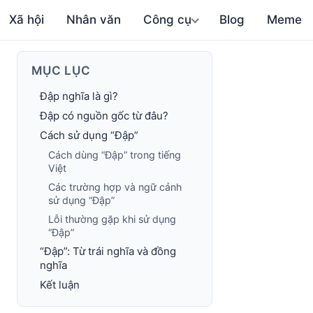
Xã hội
Nhân văn
Công cụ
Blog
Meme
MỤC LỤC
Đập nghĩa là gì?
Đập có nguồn gốc từ đâu?
Cách sử dụng “Đập”
Cách dùng “Đập” trong tiếng
Việt
Các trường hợp và ngữ cảnh
sử dụng “Đập”
Lỗi thường gặp khi sử dụng
“Đập”
“Đập”: Từ trái nghĩa và đồng
nghĩa
Kết luận