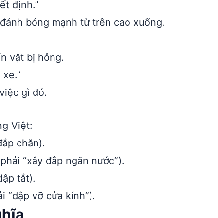
t định.”
t đánh bóng mạnh từ trên cao xuống.
n vật bị hỏng.
 xe.”
việc gì đó.
ng Việt:
đắp chăn).
phải “xây đắp ngăn nước”).
ập tắt).
i “dập vỡ cửa kính”).
ghĩa