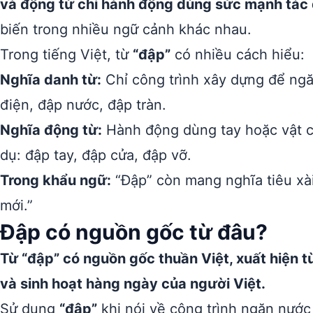
và động từ chỉ hành động dùng sức mạnh tác 
biến trong nhiều ngữ cảnh khác nhau.
Trong tiếng Việt, từ
“đập”
có nhiều cách hiểu:
Nghĩa danh từ:
Chỉ công trình xây dựng để ngăn
điện, đập nước, đập tràn.
Nghĩa động từ:
Hành động dùng tay hoặc vật c
dụ: đập tay, đập cửa, đập vỡ.
Trong khẩu ngữ:
“Đập” còn mang nghĩa tiêu xài,
mới.”
Đập có nguồn gốc từ đâu?
Từ “đập” có nguồn gốc thuần Việt, xuất hiện từ
và sinh hoạt hàng ngày của người Việt.
Sử dụng
“đập”
khi nói về công trình ngăn nước