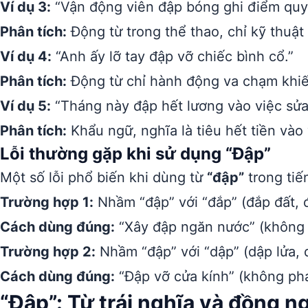
Ví dụ 3:
“Vận động viên đập bóng ghi điểm quyế
Phân tích:
Động từ trong thể thao, chỉ kỹ thuậ
Ví dụ 4:
“Anh ấy lỡ tay đập vỡ chiếc bình cổ.”
Phân tích:
Động từ chỉ hành động va chạm khiế
Ví dụ 5:
“Tháng này đập hết lương vào việc sửa
Phân tích:
Khẩu ngữ, nghĩa là tiêu hết tiền vào 
Lỗi thường gặp khi sử dụng “Đập”
Một số lỗi phổ biến khi dùng từ
“đập”
trong tiế
Trường hợp 1:
Nhầm “đập” với “đắp” (đắp đất, 
Cách dùng đúng:
“Xây đập ngăn nước” (không 
Trường hợp 2:
Nhầm “đập” với “dập” (dập lửa, d
Cách dùng đúng:
“Đập vỡ cửa kính” (không phả
“Đập”: Từ trái nghĩa và đồng n