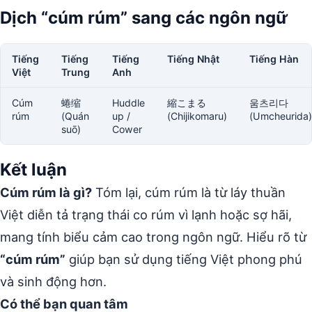
Dịch “cúm rúm” sang các ngôn ngữ
Tiếng
Tiếng
Tiếng
Tiếng Nhật
Tiếng Hàn
Việt
Trung
Anh
Cúm
蜷缩
Huddle
縮こまる
움츠리다
rúm
(Quán
up /
(Chijikomaru)
(Umcheurida)
suō)
Cower
Kết luận
Cúm rúm là gì?
Tóm lại, cúm rúm là từ láy thuần
Việt diễn tả trạng thái co rúm vì lạnh hoặc sợ hãi,
mang tính biểu cảm cao trong ngôn ngữ. Hiểu rõ từ
“cúm rúm”
giúp bạn sử dụng tiếng Việt phong phú
và sinh động hơn.
Có thể bạn quan tâm