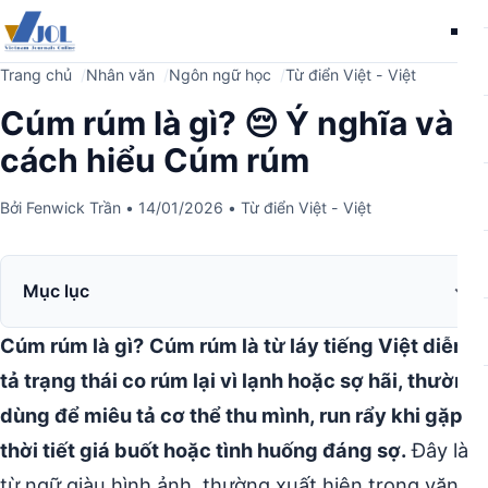
Me
Trang chủ
Nhân văn
Ngôn ngữ học
Từ điển Việt - Việt
Cúm rúm là gì? 😔 Ý nghĩa và
cách hiểu Cúm rúm
Bởi
Fenwick Trần
•
14/01/2026
•
Từ điển Việt - Việt
Mục lục
Cúm rúm là gì?
Cúm rúm là từ láy tiếng Việt diễn
tả trạng thái co rúm lại vì lạnh hoặc sợ hãi, thường
dùng để miêu tả cơ thể thu mình, run rẩy khi gặp
thời tiết giá buốt hoặc tình huống đáng sợ.
Đây là
từ ngữ giàu hình ảnh, thường xuất hiện trong văn