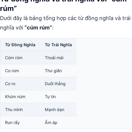
rúm”
Dưới đây là bảng tổng hợp các từ đồng nghĩa và trái
nghĩa với
“cúm rúm”
:
Từ Đồng Nghĩa
Từ Trái Nghĩa
Cóm róm
Thoải mái
Co rúm
Thư giãn
Co ro
Duỗi thẳng
Khúm núm
Tự tin
Thu mình
Mạnh dạn
Run rẩy
Ấm áp