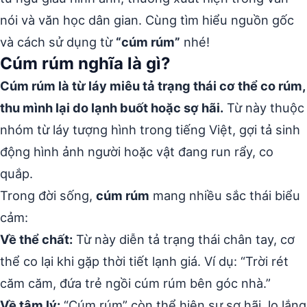
nói và văn học dân gian. Cùng tìm hiểu nguồn gốc
và cách sử dụng từ
“cúm rúm”
nhé!
Cúm rúm nghĩa là gì?
Cúm rúm là từ láy miêu tả trạng thái cơ thể co rúm,
thu mình lại do lạnh buốt hoặc sợ hãi.
Từ này thuộc
nhóm từ láy tượng hình trong tiếng Việt, gợi tả sinh
động hình ảnh người hoặc vật đang run rẩy, co
quắp.
Trong đời sống,
cúm rúm
mang nhiều sắc thái biểu
cảm:
Về thể chất:
Từ này diễn tả trạng thái chân tay, cơ
thể co lại khi gặp thời tiết lạnh giá. Ví dụ: “Trời rét
căm căm, đứa trẻ ngồi cúm rúm bên góc nhà.”
Về tâm lý:
“Cúm rúm” còn thể hiện sự sợ hãi, lo lắng