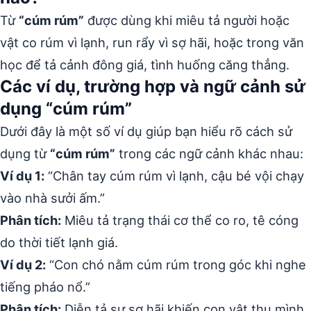
Từ
“cúm rúm”
được dùng khi miêu tả người hoặc
vật co rúm vì lạnh, run rẩy vì sợ hãi, hoặc trong văn
học để tả cảnh đông giá, tình huống căng thẳng.
Các ví dụ, trường hợp và ngữ cảnh sử
dụng “cúm rúm”
Dưới đây là một số ví dụ giúp bạn hiểu rõ cách sử
dụng từ
“cúm rúm”
trong các ngữ cảnh khác nhau:
Ví dụ 1:
“Chân tay cúm rúm vì lạnh, cậu bé vội chạy
vào nhà sưởi ấm.”
Phân tích:
Miêu tả trạng thái cơ thể co ro, tê cóng
do thời tiết lạnh giá.
Ví dụ 2:
“Con chó nằm cúm rúm trong góc khi nghe
tiếng pháo nổ.”
Phân tích:
Diễn tả sự sợ hãi khiến con vật thu mình,