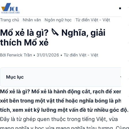
Me
Trang chủ
Nhân văn
Ngôn ngữ học
Từ điển Việt - Việt
Mổ xẻ là gì? 🔪 Nghĩa, giải
thích Mổ xẻ
Bởi
Fenwick Trần
•
31/01/2026
•
Từ điển Việt - Việt
Mục lục
Mổ xẻ là gì?
Mổ xẻ là hành động cắt, rạch để xem
xét bên trong một vật thể hoặc nghĩa bóng là phân
tích, xem xét kỹ lưỡng một vấn đề từ nhiều góc độ.
Đây là từ ghép quen thuộc trong tiếng Việt, vừa
mang nghĩa y học vừa mang nghĩa trừu tượng. Cùng