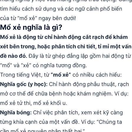
tìm hiểu cách sử dụng và các ngữ cảnh phổ biến
của từ “mổ xẻ” ngay bên dưới!
Mổ xẻ nghĩa là gì?
Mổ xẻ là động từ chỉ hành động cắt rạch để khám
xét bên trong, hoặc phân tích chi tiết, tỉ mỉ một vấn
đề nào đó.
Đây là từ ghép đẳng lập gồm hai động từ
“mổ” và “xẻ” có nghĩa tương đồng.
Trong tiếng Việt, từ
“mổ xẻ”
có nhiều cách hiểu:
Nghĩa gốc (y học):
Chỉ hành động phẫu thuật, rạch
mở cơ thể để chữa bệnh hoặc khám nghiệm. Ví dụ:
mổ xẻ tử thi, mổ xẻ khối u.
Nghĩa bóng:
Chỉ việc phân tích, xem xét kỹ càng
từng khía cạnh của một vấn đề. Ví dụ: “Chúng ta
cần mổ xẻ nguyên nhân thất bại.”