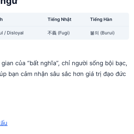
 ngữ
nh
Tiếng Nhật
Tiếng Hàn
l / Disloyal
不義 (Fugi)
불의 (Burui)
 gian của “bất nghĩa”, chỉ người sống bội bạc,
iúp bạn cảm nhận sâu sắc hơn giá trị đạo đức
tấu