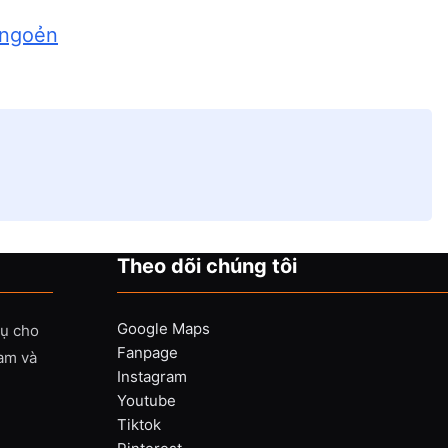
 ngoẻn
Theo dõi chúng tôi
Google Maps
vụ cho
Fanpage
Nam và
Instagram
Youtube
Tiktok