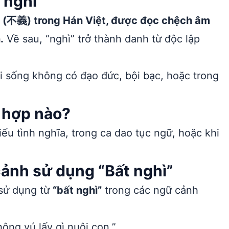
 nghì”
a” (不義) trong Hán Việt, được đọc chệch âm
.
Về sau, “nghì” trở thành danh từ độc lập
 sống không có đạo đức, bội bạc, hoặc trong
 hợp nào?
u tình nghĩa, trong ca dao tục ngữ, hoặc khi
cảnh sử dụng “Bất nghì”
 sử dụng từ
“bất nghì”
trong các ngữ cảnh
ông vú lấy gì nuôi con.”