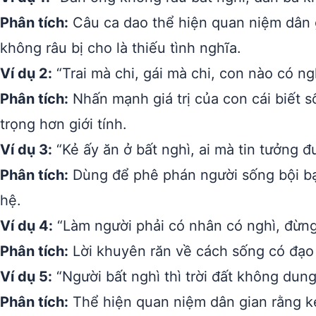
Phân tích:
Câu ca dao thể hiện quan niệm dân g
không râu bị cho là thiếu tình nghĩa.
Ví dụ 2:
“Trai mà chi, gái mà chi, con nào có ng
Phân tích:
Nhấn mạnh giá trị của con cái biết s
trọng hơn giới tính.
Ví dụ 3:
“Kẻ ấy ăn ở bất nghì, ai mà tin tưởng đ
Phân tích:
Dùng để phê phán người sống bội bạ
hệ.
Ví dụ 4:
“Làm người phải có nhân có nghì, đừng
Phân tích:
Lời khuyên răn về cách sống có đạo đ
Ví dụ 5:
“Người bất nghì thì trời đất không dung
Phân tích:
Thể hiện quan niệm dân gian rằng kẻ