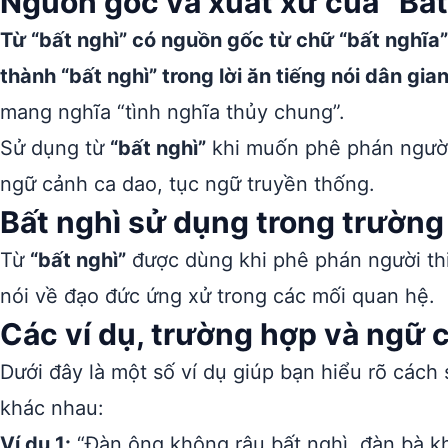
Nguồn gốc và xuất xứ của “Bất
Từ “bất nghì” có nguồn gốc từ chữ “bất nghĩ
thành “bất nghì” trong lời ăn tiếng nói dân gian
mang nghĩa “tình nghĩa thủy chung”.
Sử dụng từ
“bất nghì”
khi muốn phê phán người
ngữ cảnh ca dao, tục ngữ truyền thống.
Bất nghì sử dụng trong trường
Từ
“bất nghì”
được dùng khi phê phán người thiế
nói về đạo đức ứng xử trong các mối quan hệ.
Các ví dụ, trường hợp và ngữ 
Dưới đây là một số ví dụ giúp bạn hiểu rõ cách
khác nhau:
Ví dụ 1:
“Đàn ông không râu bất nghì, đàn bà kh