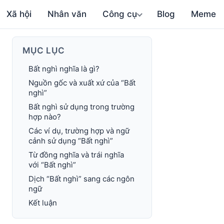
Xã hội
Nhân văn
Công cụ
Blog
Meme
MỤC LỤC
Bất nghì nghĩa là gì?
Nguồn gốc và xuất xứ của “Bất
nghì”
Bất nghì sử dụng trong trường
hợp nào?
Các ví dụ, trường hợp và ngữ
cảnh sử dụng “Bất nghì”
Từ đồng nghĩa và trái nghĩa
với “Bất nghì”
Dịch “Bất nghì” sang các ngôn
ngữ
Kết luận