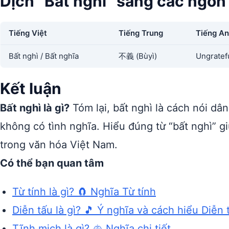
Dịch “Bất nghì” sang các ngôn
Tiếng Việt
Tiếng Trung
Tiếng A
Bất nghì / Bất nghĩa
不義 (Bùyì)
Ungratefu
Kết luận
Bất nghì là gì?
Tóm lại, bất nghì là cách nói dân
không có tình nghĩa. Hiểu đúng từ “bất nghì” g
trong văn hóa Việt Nam.
Có thể bạn quan tâm
Từ tính là gì? 🧲 Nghĩa Từ tính
Diễn tấu là gì? 🎵 Ý nghĩa và cách hiểu Diễn 
Tĩnh mịch là gì? 🫁 Nghĩa chi tiết