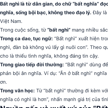
Bất nghì là từ dân gian, do chữ “bất nghĩa” đọ
nghĩa, sống bội bạc, không theo đạo lý.
Đây là
Việt Nam.
Trong cuộc sống, từ
“bất nghì”
mang nhiều sắc 
Trong ca dao, tục ngữ:
“Bất nghì” xuất hiện tr
nghì, đàn bà không vú lấy gì nuôi con”. Theo 
cho là thiếu tình nghĩa, không đáng tin cậy.
Trong giao tiếp đời thường:
“Bất nghì” dùng để 
phản bội ân nghĩa. Ví dụ: “Ăn ở bất nghì” nghĩ
ơn.
Trong văn học:
Từ “bất nghì” thường đi kèm vớ
nghĩa có nghì là hơn”, nhấn mạnh giá trị của tì