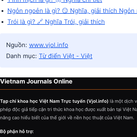
Ngỏn ngoẻn là gì? 😏 Nghĩa, giải thích Ngỏn
Trói là gì? 🔗 Nghĩa Trói, giải thích
Nguồn:
www.vjol.info
Danh mục:
Từ điển Việt - Việt
Vietnam Journals Online
Tạp chí khoa học Việt Nam Trực tuyến (Vjol.info)
là một dịch 
phép độc giả tiếp cận tri thức khoa học được xuất bản tại Việt 
nâng cao hiểu biết của thế giới về nền học thuật của Việt Nam.
Bộ phận hỗ trợ: