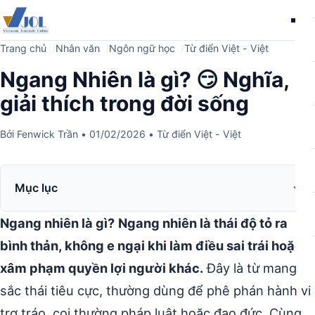
Me
Trang chủ
Nhân văn
Ngôn ngữ học
Từ điển Việt - Việt
Ngang Nhiên là gì? 😏 Nghĩa,
giải thích trong đời sống
Bởi
Fenwick Trần
•
01/02/2026
•
Từ điển Việt - Việt
Mục lục
Ngang nhiên là gì?
Ngang nhiên là thái độ tỏ ra
bình thản, không e ngại khi làm điều sai trái hoặc
xâm phạm quyền lợi người khác.
Đây là từ mang
sắc thái tiêu cực, thường dùng để phê phán hành vi
trơ tráo, coi thường pháp luật hoặc đạo đức. Cùng