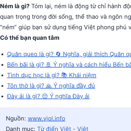
Ném là gì?
Tóm lại, ném là động từ chỉ hành độ
quan trọng trong đời sống, thể thao và ngôn n
“ném” giúp bạn sử dụng tiếng Việt phong phú v
Có thể bạn quan tâm
Quăn queo là gì? 🔄 Nghĩa, giải thích Quăn 
Bến bãi là gì? 🚢 Ý nghĩa và cách hiểu Bến bã
Tình dục học là gì? 📚 Khái niệm
Tôn thờ là gì? 🙏 Ý nghĩa đầy đủ
Đày ải là gì? 😔 Ý nghĩa Đày ải
Nguồn:
www.vjol.info
Danh mục:
Từ điển Việt - Việt