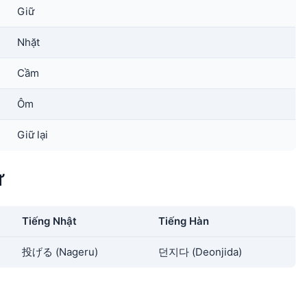
Giữ
Nhặt
Cầm
Ôm
Giữ lại
ữ
Tiếng Nhật
Tiếng Hàn
投げる (Nageru)
던지다 (Deonjida)