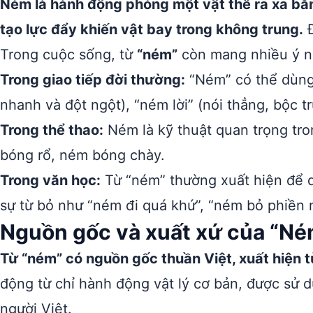
Ném là hành động phóng một vật thể ra xa bằ
tạo lực đẩy khiến vật bay trong không trung.
Đ
Trong cuộc sống, từ
“ném”
còn mang nhiều ý n
Trong giao tiếp đời thường:
“Ném” có thể dùng
nhanh và đột ngột), “ném lời” (nói thẳng, bộc tr
Trong thể thao:
Ném là kỹ thuật quan trọng tr
bóng rổ, ném bóng chày.
Trong văn học:
Từ “ném” thường xuất hiện để 
sự từ bỏ như “ném đi quá khứ”, “ném bỏ phiền 
Nguồn gốc và xuất xứ của “Né
Từ “ném” có nguồn gốc thuần Việt, xuất hiện 
động từ chỉ hành động vật lý cơ bản, được sử 
người Việt.