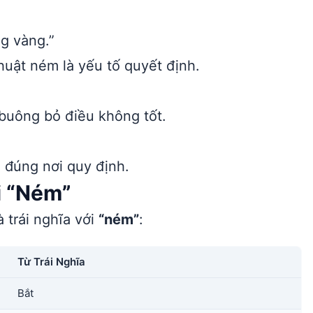
g vàng.”
huật ném là yếu tố quyết định.
buông bỏ điều không tốt.
”
 đúng nơi quy định.
i “Ném”
 trái nghĩa với
“ném”
:
Từ Trái Nghĩa
Bắt