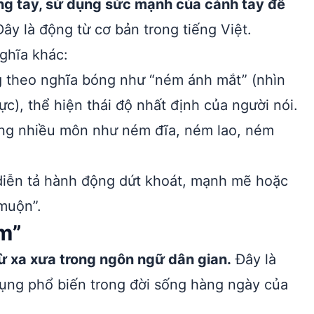
ng tay, sử dụng sức mạnh của cánh tay để
ây là động từ cơ bản trong tiếng Việt.
ghĩa khác:
 theo nghĩa bóng như “ném ánh mắt” (nhìn
ực), thể hiện thái độ nhất định của người nói.
ong nhiều môn như ném đĩa, ném lao, ném
diễn tả hành động dứt khoát, mạnh mẽ hoặc
muộn”.
m”
từ xa xưa trong ngôn ngữ dân gian.
Đây là
dụng phổ biến trong đời sống hàng ngày của