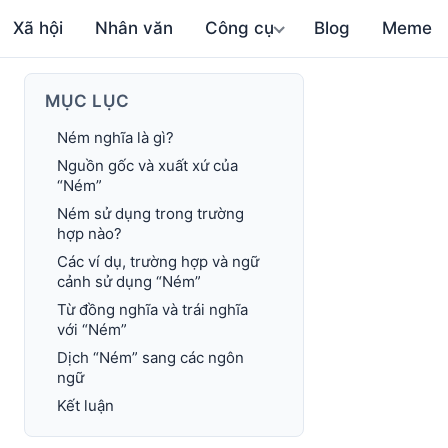
Xã hội
Nhân văn
Công cụ
Blog
Meme
MỤC LỤC
Ném nghĩa là gì?
Nguồn gốc và xuất xứ của
“Ném”
Ném sử dụng trong trường
hợp nào?
Các ví dụ, trường hợp và ngữ
cảnh sử dụng “Ném”
Từ đồng nghĩa và trái nghĩa
với “Ném”
Dịch “Ném” sang các ngôn
ngữ
Kết luận