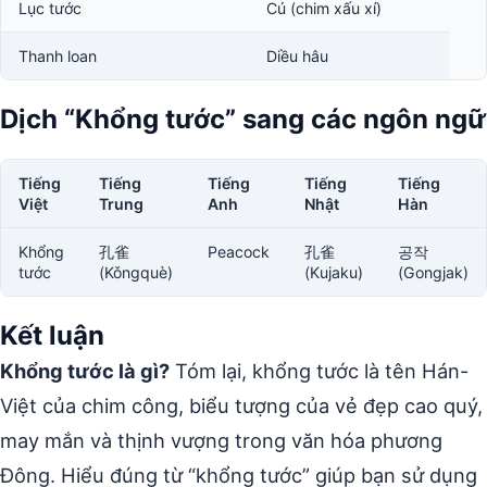
Lục tước
Cú (chim xấu xí)
Thanh loan
Diều hâu
Dịch “Khổng tước” sang các ngôn ngữ
Tiếng
Tiếng
Tiếng
Tiếng
Tiếng
Việt
Trung
Anh
Nhật
Hàn
Khổng
孔雀
Peacock
孔雀
공작
tước
(Kǒngquè)
(Kujaku)
(Gongjak)
Kết luận
Khổng tước là gì?
Tóm lại, khổng tước là tên Hán-
Việt của chim công, biểu tượng của vẻ đẹp cao quý,
may mắn và thịnh vượng trong văn hóa phương
Đông. Hiểu đúng từ “khổng tước” giúp bạn sử dụng