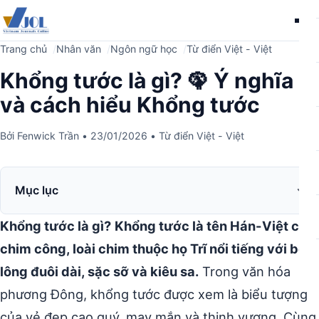
Me
Trang chủ
Nhân văn
Ngôn ngữ học
Từ điển Việt - Việt
Khổng tước là gì? 🦚 Ý nghĩa
và cách hiểu Khổng tước
Bởi
Fenwick Trần
•
23/01/2026
•
Từ điển Việt - Việt
Mục lục
Khổng tước là gì?
Khổng tước là tên Hán-Việt của
chim công, loài chim thuộc họ Trĩ nổi tiếng với bộ
lông đuôi dài, sặc sỡ và kiêu sa.
Trong văn hóa
phương Đông, khổng tước được xem là biểu tượng
của vẻ đẹp cao quý, may mắn và thịnh vượng. Cùng