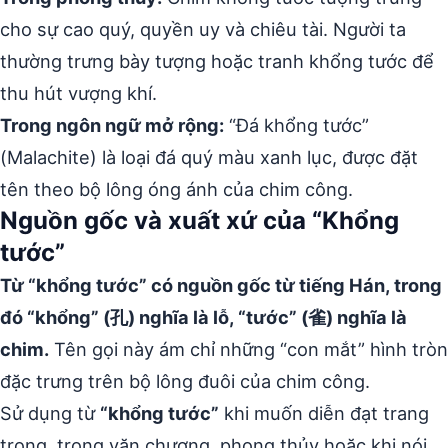
cho sự cao quý, quyền uy và chiêu tài. Người ta
thường trưng bày tượng hoặc tranh khổng tước để
thu hút vượng khí.
Trong ngôn ngữ mở rộng:
“Đá khổng tước”
(Malachite) là loại đá quý màu xanh lục, được đặt
tên theo bộ lông óng ánh của chim công.
Nguồn gốc và xuất xứ của “Khổng
tước”
Từ “khổng tước” có nguồn gốc từ tiếng Hán, trong
đó “khổng” (孔) nghĩa là lỗ, “tước” (雀) nghĩa là
chim.
Tên gọi này ám chỉ những “con mắt” hình tròn
đặc trưng trên bộ lông đuôi của chim công.
Sử dụng từ
“khổng tước”
khi muốn diễn đạt trang
trọng, trong văn chương, phong thủy hoặc khi nói