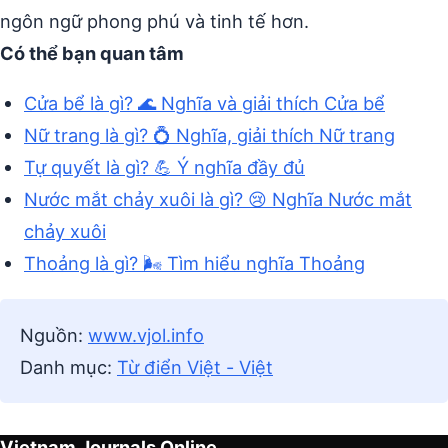
ngôn ngữ phong phú và tinh tế hơn.
Có thể bạn quan tâm
Cửa bể là gì? 🌊 Nghĩa và giải thích Cửa bể
Nữ trang là gì? 💍 Nghĩa, giải thích Nữ trang
Tự quyết là gì? 💪 Ý nghĩa đầy đủ
Nước mắt chảy xuôi là gì? 😢 Nghĩa Nước mắt
chảy xuôi
Thoảng là gì? 🌬️ Tìm hiểu nghĩa Thoảng
Nguồn:
www.vjol.info
Danh mục:
Từ điển Việt - Việt
Vietnam Journals Online