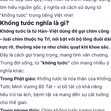
tìm hiểu nguồn gốc, ý nghĩa và cách sử dụng từ
“khổng tước” trong tiếng Việt nhé!
Khổng tước nghĩa là gì?
Khổng tước là từ Hán-Việt dùng để gọi chim công
– loài chim thuộc họ Trĩ, nổi bật với bộ lông đuôi dài
rực rỡ, thường xòe ra như chiếc quạt khi khoe sắc.
Đây là cách gọi trang trọng, mang tính văn chương.
Trong đời sống, từ
“khổng tước”
còn mang nhiều ý
nghĩa khác:
Trong Phật giáo:
Khổng tước là hóa thân của Khổng
Tước Minh Vương Bồ Tát – vị bồ tát có khả năng
tiêu trừ tai ách, bệnh tật và mang đến sự cát tường
cho thế gian.
Trong phong thủy:
Chim khổng tước tượng trưng