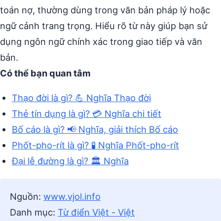
toán nợ, thường dùng trong văn bản pháp lý hoặc
ngữ cảnh trang trọng. Hiểu rõ từ này giúp bạn sử
dụng ngôn ngữ chính xác trong giao tiếp và văn
bản.
Có thể bạn quan tâm
Thạo đời là gì? 💪 Nghĩa Thạo đời
Thẻ tín dụng là gì? 💳 Nghĩa chi tiết
Bố cáo là gì? 📢 Nghĩa, giải thích Bố cáo
Phốt-pho-rít là gì? 🧪 Nghĩa Phốt-pho-rít
Đại lễ đường là gì? 🏛️ Nghĩa
Nguồn:
www.vjol.info
Danh mục:
Từ điển Việt - Việt