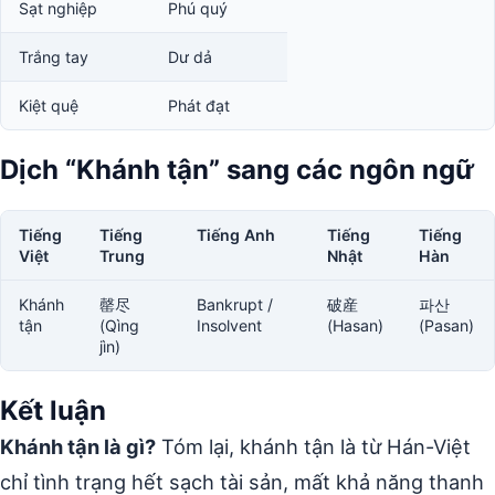
Sạt nghiệp
Phú quý
Trắng tay
Dư dả
Kiệt quệ
Phát đạt
Dịch “Khánh tận” sang các ngôn ngữ
Tiếng
Tiếng
Tiếng Anh
Tiếng
Tiếng
Việt
Trung
Nhật
Hàn
Khánh
罄尽
Bankrupt /
破産
파산
tận
(Qìng
Insolvent
(Hasan)
(Pasan)
jìn)
Kết luận
Khánh tận là gì?
Tóm lại, khánh tận là từ Hán-Việt
chỉ tình trạng hết sạch tài sản, mất khả năng thanh