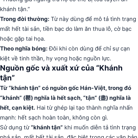
khánh tận.”
Trong đời thường:
Từ này dùng để mô tả tình trạng
mất hết tài sản, tiền bạc do làm ăn thua lỗ, cờ bạc
hoặc gặp tai họa.
Theo nghĩa bóng:
Đôi khi còn dùng để chỉ sự cạn
kiệt về tinh thần, hy vọng hoặc nguồn lực.
Nguồn gốc và xuất xứ của “Khánh
tận”
Từ “khánh tận” có nguồn gốc Hán-Việt, trong đó
“khánh” (罄) nghĩa là hết sạch, “tận” (盡) nghĩa là
hết, cạn kiệt.
Hai từ ghép lại tạo thành nghĩa nhấn
mạnh: hết sạch hoàn toàn, không còn gì.
Sử dụng từ
“khánh tận”
khi muốn diễn tả tình trạng
phá sản, mất hết tài sản, đặc biệt trong các văn bản