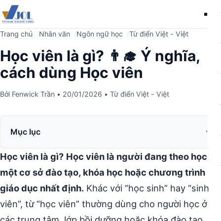
Me
Trang chủ
Nhân văn
Ngôn ngữ học
Từ điển Việt - Việt
Học viên là gì? 👨‍🎓 Ý nghĩa,
cách dùng Học viên
Bởi
Fenwick Trần
•
20/01/2026
•
Từ điển Việt - Việt
Mục lục
Học viên là gì?
Học viên là người đang theo học tại
một cơ sở đào tạo, khóa học hoặc chương trình
giáo dục nhất định.
Khác với “học sinh” hay “sinh
viên”, từ “học viên” thường dùng cho người học ở
các trung tâm, lớp bồi dưỡng hoặc khóa đào tạo