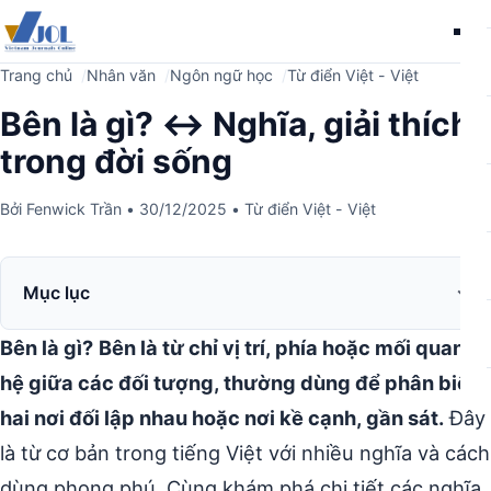
Me
Trang chủ
Nhân văn
Ngôn ngữ học
Từ điển Việt - Việt
Bên là gì? ↔️ Nghĩa, giải thích
trong đời sống
Bởi
Fenwick Trần
•
30/12/2025
•
Từ điển Việt - Việt
Mục lục
Bên là gì?
Bên là từ chỉ vị trí, phía hoặc mối quan
hệ giữa các đối tượng, thường dùng để phân biệt
hai nơi đối lập nhau hoặc nơi kề cạnh, gần sát.
Đây
là từ cơ bản trong tiếng Việt với nhiều nghĩa và cách
dùng phong phú. Cùng khám phá chi tiết các nghĩa