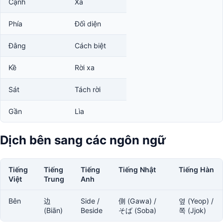
Cạnh
Xa
Phía
Đối diện
Đằng
Cách biệt
Kề
Rời xa
Sát
Tách rời
Gần
Lìa
Dịch bên sang các ngôn ngữ
Tiếng
Tiếng
Tiếng
Tiếng Nhật
Tiếng Hàn
Việt
Trung
Anh
Bên
边
Side /
側 (Gawa) /
옆 (Yeop) /
(Biān)
Beside
そば (Soba)
쪽 (Jjok)