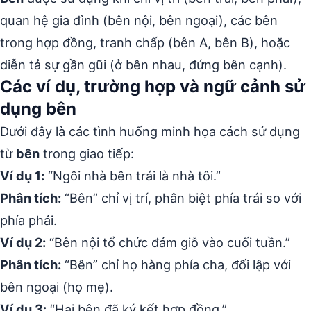
quan hệ gia đình (bên nội, bên ngoại), các bên
trong hợp đồng, tranh chấp (bên A, bên B), hoặc
diễn tả sự gần gũi (ở bên nhau, đứng bên cạnh).
Các ví dụ, trường hợp và ngữ cảnh sử
dụng bên
Dưới đây là các tình huống minh họa cách sử dụng
từ
bên
trong giao tiếp:
Ví dụ 1:
“Ngôi nhà bên trái là nhà tôi.”
Phân tích:
“Bên” chỉ vị trí, phân biệt phía trái so với
phía phải.
Ví dụ 2:
“Bên nội tổ chức đám giỗ vào cuối tuần.”
Phân tích:
“Bên” chỉ họ hàng phía cha, đối lập với
bên ngoại (họ mẹ).
Ví dụ 3:
“Hai bên đã ký kết hợp đồng.”