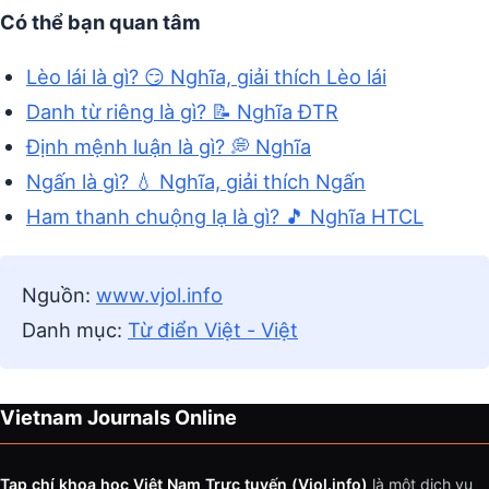
Có thể bạn quan tâm
Lèo lái là gì? 😏 Nghĩa, giải thích Lèo lái
Danh từ riêng là gì? 📝 Nghĩa ĐTR
Định mệnh luận là gì? 💭 Nghĩa
Ngấn là gì? 💧 Nghĩa, giải thích Ngấn
Ham thanh chuộng lạ là gì? 🎵 Nghĩa HTCL
Nguồn:
www.vjol.info
Danh mục:
Từ điển Việt - Việt
Vietnam Journals Online
Tạp chí khoa học Việt Nam Trực tuyến (Vjol.info)
là một dịch vụ