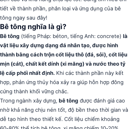
tiết về thành phần, phân loại và ứng dụng của bê
tông ngay sau đây!
Bê tông nghĩa là gì?
Bê tông
(tiếng Pháp: béton, tiếng Anh: concrete)
là
vật liệu xây dựng dạng đá nhân tạo, được hình
thành bằng cách trộn cốt liệu thô (đá, sỏi), cốt liệu
mịn (cát), chất kết dính (xi măng) và nước theo tỷ
lệ cấp phối nhất định.
Khi các thành phần này kết
hợp, phản ứng thủy hóa xảy ra giúp hỗn hợp đông
cứng thành khối vững chắc.
Trong ngành xây dựng,
bê tông
được đánh giá cao
nhờ khả năng chịu nén tốt, độ bền theo thời gian và
dễ tạo hình theo thiết kế. Cốt liệu chiếm khoảng
60-80% thể tích bê tông, xi măng chiếm 10-20%,