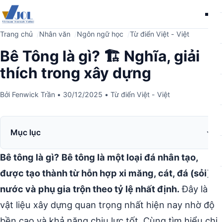
Me
Trang chủ
Nhân văn
Ngôn ngữ học
Từ điển Việt - Việt
Bê Tông là gì? 🏗️ Nghĩa, giải
thích trong xây dựng
Bởi
Fenwick Trần
•
30/12/2025
•
Từ điển Việt - Việt
Mục lục
Bê tông là gì?
Bê tông là một loại đá nhân tạo,
được tạo thành từ hỗn hợp xi măng, cát, đá (sỏi),
nước và phụ gia trộn theo tỷ lệ nhất định.
Đây là
vật liệu xây dựng quan trọng nhất hiện nay nhờ độ
bền cao và khả năng chịu lực tốt. Cùng tìm hiểu chi