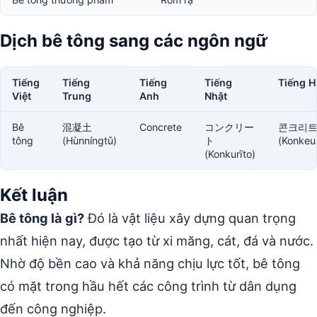
Dịch bê tông sang các ngôn ngữ
Tiếng
Tiếng
Tiếng
Tiếng
Tiếng 
Việt
Trung
Anh
Nhật
Bê
混凝土
Concrete
コンクリー
콘크리
tông
(Hùnníngtǔ)
ト
(Konkeur
(Konkurīto)
Kết luận
Bê tông là gì?
Đó là vật liệu xây dựng quan trọng
nhất hiện nay, được tạo từ xi măng, cát, đá và nước.
Nhờ độ bền cao và khả năng chịu lực tốt, bê tông
có mặt trong hầu hết các công trình từ dân dụng
đến công nghiệp.