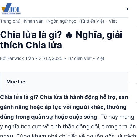
Me
Trang chủ
Nhân văn
Ngôn ngữ học
Từ điển Việt - Việt
Chia lửa là gì? 🔥 Nghĩa, giải
thích Chia lửa
Bởi
Fenwick Trần
•
31/12/2025
•
Từ điển Việt - Việt
Mục lục
Chia lửa là gì?
Chia lửa là hành động hỗ trợ, san sẻ
gánh nặng hoặc áp lực với người khác, thường
dùng trong quân sự hoặc cuộc sống.
Từ này mang
ý nghĩa tích cực về tinh thần đồng đội, tương trợ lẫn
nhau. Cùng khám phá chi tiết về nguồn gốc và cách