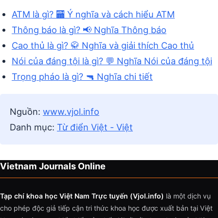
ATM là gì? 🏧 Ý nghĩa và cách hiểu ATM
Thông báo là gì? 📢 Nghĩa Thông báo
Cao thủ là gì? 🥋 Nghĩa và giải thích Cao thủ
Nói của đáng tội là gì? 💬 Nghĩa Nói của đáng tội
Trọng pháo là gì? 🔫 Nghĩa chi tiết
Nguồn:
www.vjol.info
Danh mục:
Từ điển Việt - Việt
Vietnam Journals Online
Tạp chí khoa học Việt Nam Trực tuyến (Vjol.info)
là một dịch vụ
cho phép độc giả tiếp cận tri thức khoa học được xuất bản tại Việt