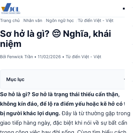
Me
Trang chủ
Nhân văn
Ngôn ngữ học
Từ điển Việt - Việt
Sơ hở là gì? 😔 Nghĩa, khái
niệm
Bởi
Fenwick Trần
•
11/02/2026
•
Từ điển Việt - Việt
Mục lục
Sơ hở là gì?
Sơ hở là trạng thái thiếu cẩn thận,
không kín đáo, để lộ ra điểm yếu hoặc kẽ hở có thể
bị người khác lợi dụng.
Đây là từ thường gặp trong
giao tiếp hàng ngày, đặc biệt khi nói về sự bất cẩn
trong công việc hay đời sống. Cùng tìm hiểu cách