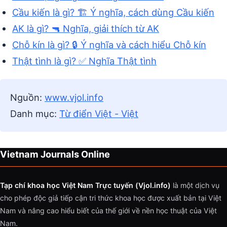
Cầu kiến là gì? 🏗️ Ý nghĩa, cách dùng Cầu kiến
AK là gì? 🔫 Nghĩa, giải thích từ AK
Chỗ kín là gì? 🔒 Ý nghĩa và cách hiểu Chỗ kín
Thật tình là gì? ✅ Nghĩa Thật tình
Nguồn:
www.vjol.info
Danh mục:
Từ điển Việt - Việt
Vietnam Journals Online
Tạp chí khoa học Việt Nam Trực tuyến (Vjol.info)
là một dịch vụ
cho phép độc giả tiếp cận tri thức khoa học được xuất bản tại Việt
Nam và nâng cao hiểu biết của thế giới về nền học thuật của Việt
Nam.