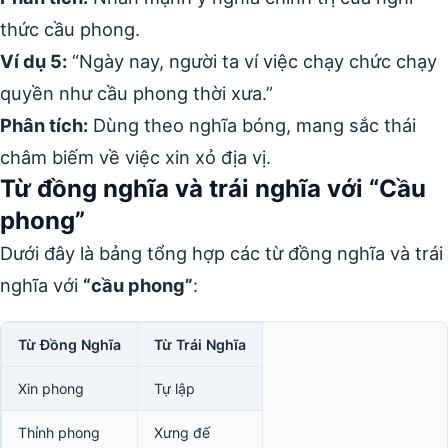
thức cầu phong.
Ví dụ 5:
“Ngày nay, người ta ví việc chạy chức chạy
quyền như cầu phong thời xưa.”
Phân tích:
Dùng theo nghĩa bóng, mang sắc thái
châm biếm về việc xin xỏ địa vị.
Từ đồng nghĩa và trái nghĩa với “Cầu
phong”
Dưới đây là bảng tổng hợp các từ đồng nghĩa và trái
nghĩa với
“cầu phong”
:
Từ Đồng Nghĩa
Từ Trái Nghĩa
Xin phong
Tự lập
Thỉnh phong
Xưng đế