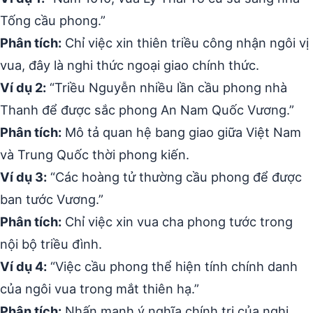
Tống cầu phong.”
Phân tích:
Chỉ việc xin thiên triều công nhận ngôi vị
vua, đây là nghi thức ngoại giao chính thức.
Ví dụ 2:
“Triều Nguyễn nhiều lần cầu phong nhà
Thanh để được sắc phong An Nam Quốc Vương.”
Phân tích:
Mô tả quan hệ bang giao giữa Việt Nam
và Trung Quốc thời phong kiến.
Ví dụ 3:
“Các hoàng tử thường cầu phong để được
ban tước Vương.”
Phân tích:
Chỉ việc xin vua cha phong tước trong
nội bộ triều đình.
Ví dụ 4:
“Việc cầu phong thể hiện tính chính danh
của ngôi vua trong mắt thiên hạ.”
Phân tích:
Nhấn mạnh ý nghĩa chính trị của nghi