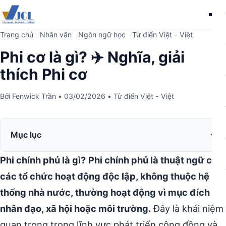
Me
Trang chủ
Nhân văn
Ngôn ngữ học
Từ điển Việt - Việt
Phi cơ là gì? ✈️ Nghĩa, giải
thích Phi cơ
Bởi
Fenwick Trần
•
03/02/2026
•
Từ điển Việt - Việt
Mục lục
Phi chính phủ là gì?
Phi chính phủ là thuật ngữ chỉ
các tổ chức hoạt động độc lập, không thuộc hệ
thống nhà nước, thường hoạt động vì mục đích
nhân đạo, xã hội hoặc môi trường.
Đây là khái niệm
quan trọng trong lĩnh vực phát triển cộng đồng và