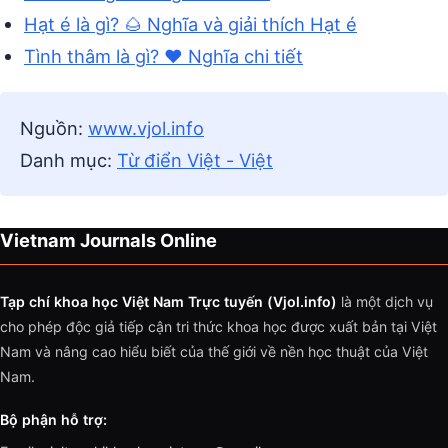
Hạt é là gì? 🌰 Nghĩa và giải thích Hạt é
Tình thâm là gì? ❤️ Nghĩa chi tiết
Nguồn:
www.vjol.info
Danh mục:
Từ điển Việt - Việt
Vietnam Journals Online
Tạp chí khoa học Việt Nam Trực tuyến (Vjol.info)
là một dịch vụ
cho phép độc giả tiếp cận tri thức khoa học được xuất bản tại Việt
Nam và nâng cao hiểu biết của thế giới về nền học thuật của Việt
Nam.
Bộ phận hỗ trợ: