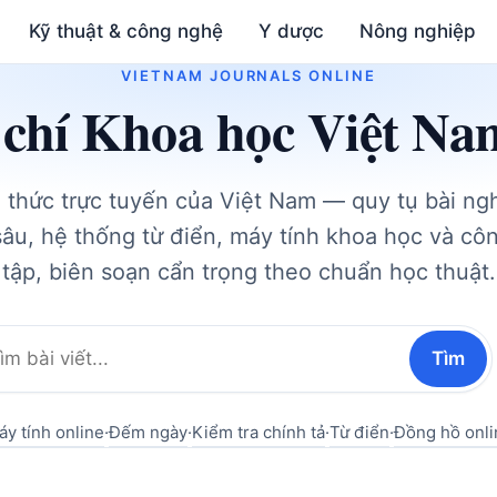
Kỹ thuật & công nghệ
Y dược
Nông nghiệp
VIETNAM JOURNALS ONLINE
chí Khoa học Việt Na
i thức trực tuyến của Việt Nam — quy tụ bài ng
âu, hệ thống từ điển, máy tính khoa học và cô
tập, biên soạn cẩn trọng theo chuẩn học thuật.
Tìm
Tìm
m:
y tính online
·
Đếm ngày
·
Kiểm tra chính tả
·
Từ điển
·
Đồng hồ onli