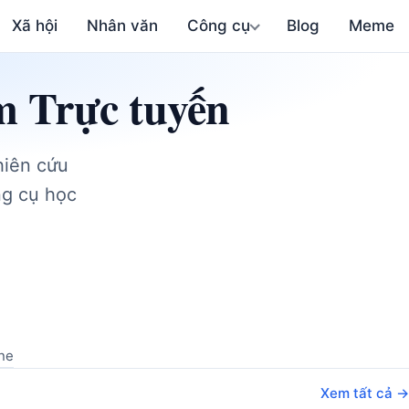
Xã hội
Nhân văn
Công cụ
Blog
Meme
m Trực tuyến
hiên cứu
ng cụ học
ne
Xem tất cả →