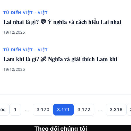
TỪ ĐIỂN VIỆT - VIỆT
Lai nhai là gì? 💬 Ý nghĩa và cách hiểu Lai nhai
19/12/2025
TỪ ĐIỂN VIỆT - VIỆT
Lam khí là gì? 🌌 Nghĩa và giải thích Lam khí
19/12/2025
ước
1
…
3.170
3.171
3.172
…
3.316
Theo dõi chúng tôi