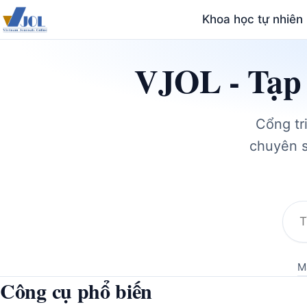
Khoa học tự nhiên
VJOL - Tạp 
Cổng tr
chuyên s
Tìm
kiế
Má
Công cụ phổ biến