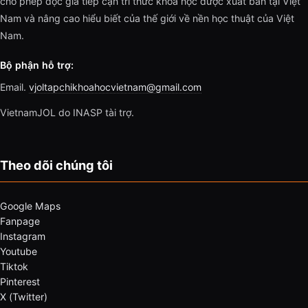
cho phép độc giả tiếp cận tri thức khoa học được xuất bản tại Việt
Nam và nâng cao hiểu biết của thế giới về nền học thuật của Việt
Nam.
Bộ phận hỗ trợ:
Email.
vjoltapchikhoahocvietnam@gmail.com
VietnamJOL do INASP tài trợ.
Theo dõi chúng tôi
Google Maps
Fanpage
Instagram
Youtube
Tiktok
Pinterest
X (Twitter)