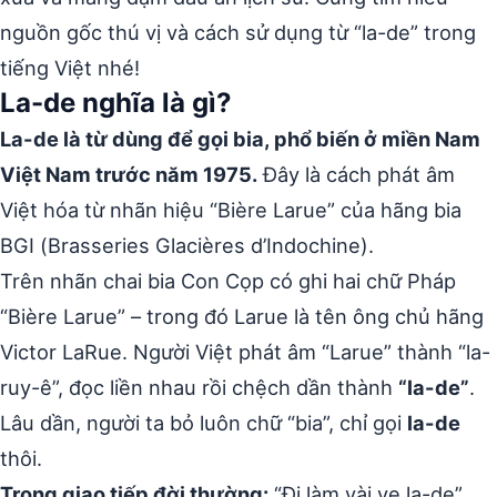
nguồn gốc thú vị và cách sử dụng từ “la-de” trong
tiếng Việt nhé!
La-de nghĩa là gì?
La-de là từ dùng để gọi bia, phổ biến ở miền Nam
Việt Nam trước năm 1975.
Đây là cách phát âm
Việt hóa từ nhãn hiệu “Bière Larue” của hãng bia
BGI (Brasseries Glacières d’Indochine).
Trên nhãn chai bia Con Cọp có ghi hai chữ Pháp
“Bière Larue” – trong đó Larue là tên ông chủ hãng
Victor LaRue. Người Việt phát âm “Larue” thành “la-
ruy-ê”, đọc liền nhau rồi chệch dần thành
“la-de”
.
Lâu dần, người ta bỏ luôn chữ “bia”, chỉ gọi
la-de
thôi.
Trong giao tiếp đời thường:
“Đi làm vài ve la-de”