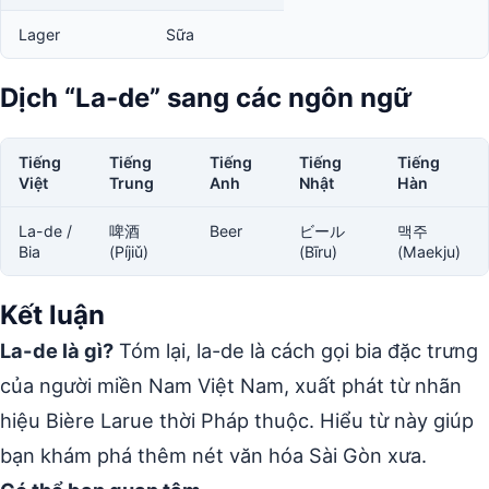
Lager
Sữa
Dịch “La-de” sang các ngôn ngữ
Tiếng
Tiếng
Tiếng
Tiếng
Tiếng
Việt
Trung
Anh
Nhật
Hàn
La-de /
啤酒
Beer
ビール
맥주
Bia
(Píjiǔ)
(Bīru)
(Maekju)
Kết luận
La-de là gì?
Tóm lại, la-de là cách gọi bia đặc trưng
của người miền Nam Việt Nam, xuất phát từ nhãn
hiệu Bière Larue thời Pháp thuộc. Hiểu từ này giúp
bạn khám phá thêm nét văn hóa Sài Gòn xưa.