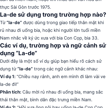
thực Sài Gòn trước 1975.
La-de sử dụng trong trường hợp nào?
Từ
“la-de”
được dùng trong giao tiếp thân mật khi
rủ nhau đi uống bia, hoặc khi người lớn tuổi miền
Nam nhắc về ký ức xưa với bia Con Cọp, bia 33.
Các ví dụ, trường hợp và ngữ cảnh sử
dụng “La-de”
Dưới đây là một số ví dụ giúp bạn hiểu rõ cách sử
dụng từ
“la-de”
trong các ngữ cảnh khác nhau:
Ví dụ 1:
“Chiều nay rảnh, anh em mình đi làm vài ve
la-de đi!”
Phân tích:
Câu mời rủ nhau đi uống bia, mang sắc
thái thân mật, bình dân đặc trưng miền Nam.
Ví dụ 2:
“Hồi xưa ông nội hay uống la-de Con Cọp