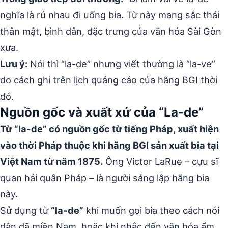
nghĩa là rủ nhau đi uống bia. Từ này mang sắc thái
thân mật, bình dân, đặc trưng của văn hóa Sài Gòn
xưa.
Lưu ý:
Nói thì “la-de” nhưng viết thường là “la-ve”
do cách ghi trên lịch quảng cáo của hãng BGI thời
đó.
Nguồn gốc và xuất xứ của “La-de”
Từ “la-de” có nguồn gốc từ tiếng Pháp, xuất hiện
vào thời Pháp thuộc khi hãng BGI sản xuất bia tại
Việt Nam từ năm 1875.
Ông Victor LaRue – cựu sĩ
quan hải quân Pháp – là người sáng lập hãng bia
này.
Sử dụng từ
“la-de”
khi muốn gọi bia theo cách nói
dân dã miền Nam, hoặc khi nhắc đến văn hóa ẩm