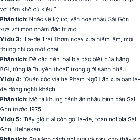
với tôm khô củ kiệu.”
Phân tích:
Nhắc về ký ức, văn hóa nhậu Sài Gòn
xưa với món nhắm đặc trưng.
Ví dụ 3:
“La-de Trái Thơm ngày xưa hiếm lắm, mỗi
thùng chỉ có một chai.”
Phân tích:
Đề cập đến loại bia đặc biệt của hãng
BGI, từng là “huyền thoại” trong giới sành nhậu.
Ví dụ 4:
“Quán cóc vỉa hè Phạm Ngũ Lão xưa bán la-
de đông nghịt khách.”
Phân tích:
Mô tả khung cảnh ăn nhậu bình dân Sài
Gòn trước 1975.
Ví dụ 5:
“Bây giờ ít ai còn gọi la-de, toàn nói bia Sài
Gòn, Heineken.”
Phân tích:
So sánh cách gọi xưa và nay, cho thấy sự