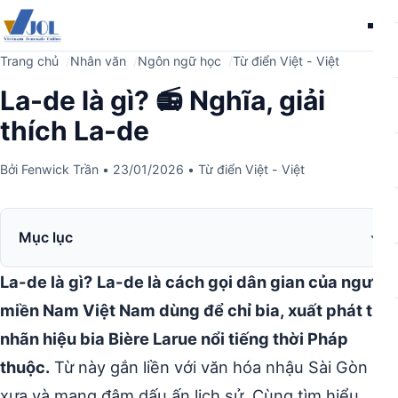
Me
Trang chủ
Nhân văn
Ngôn ngữ học
Từ điển Việt - Việt
La-de là gì? 📻 Nghĩa, giải
thích La-de
Bởi
Fenwick Trần
•
23/01/2026
•
Từ điển Việt - Việt
Mục lục
La-de là gì?
La-de là cách gọi dân gian của người
miền Nam Việt Nam dùng để chỉ bia, xuất phát từ
nhãn hiệu bia Bière Larue nổi tiếng thời Pháp
thuộc.
Từ này gắn liền với văn hóa nhậu Sài Gòn
xưa và mang đậm dấu ấn lịch sử. Cùng tìm hiểu