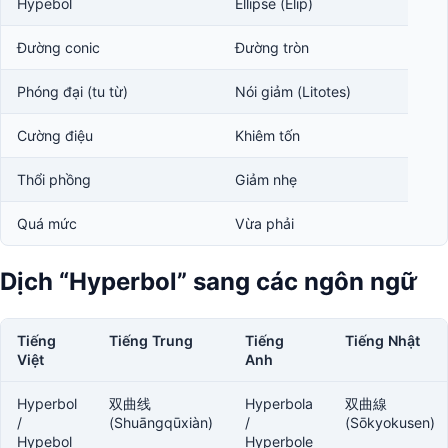
Hypebol
Ellipse (Elip)
Đường conic
Đường tròn
Phóng đại (tu từ)
Nói giảm (Litotes)
Cường điệu
Khiêm tốn
Thổi phồng
Giảm nhẹ
Quá mức
Vừa phải
Dịch “Hyperbol” sang các ngôn ngữ
Tiếng
Tiếng Trung
Tiếng
Tiếng Nhật
Việt
Anh
Hyperbol
双曲线
Hyperbola
双曲線
/
(Shuāngqūxiàn)
/
(Sōkyokusen)
Hypebol
Hyperbole