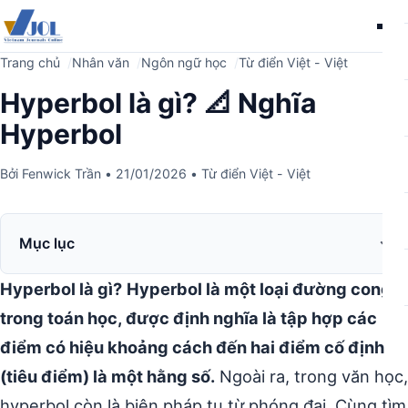
Me
Trang chủ
Nhân văn
Ngôn ngữ học
Từ điển Việt - Việt
Hyperbol là gì? 📐 Nghĩa
Hyperbol
Bởi
Fenwick Trần
•
21/01/2026
•
Từ điển Việt - Việt
Mục lục
Hyperbol là gì?
Hyperbol là một loại đường cong
trong toán học, được định nghĩa là tập hợp các
điểm có hiệu khoảng cách đến hai điểm cố định
(tiêu điểm) là một hằng số.
Ngoài ra, trong văn học,
hyperbol còn là biện pháp tu từ phóng đại. Cùng tìm