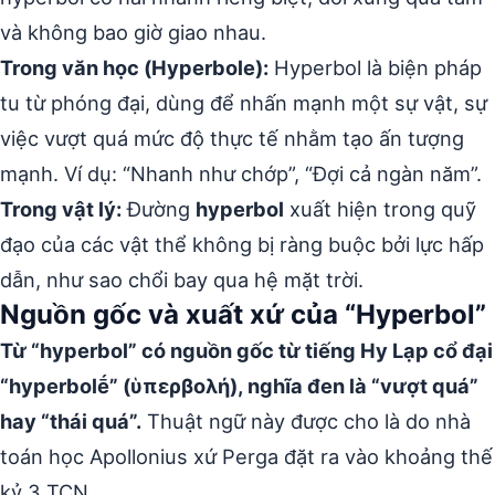
và không bao giờ giao nhau.
Trong văn học (Hyperbole):
Hyperbol là biện pháp
tu từ phóng đại, dùng để nhấn mạnh một sự vật, sự
việc vượt quá mức độ thực tế nhằm tạo ấn tượng
mạnh. Ví dụ: “Nhanh như chớp”, “Đợi cả ngàn năm”.
Trong vật lý:
Đường
hyperbol
xuất hiện trong quỹ
đạo của các vật thể không bị ràng buộc bởi lực hấp
dẫn, như sao chổi bay qua hệ mặt trời.
Nguồn gốc và xuất xứ của “Hyperbol”
Từ “hyperbol” có nguồn gốc từ tiếng Hy Lạp cổ đại
“hyperbolḗ” (ὑπερβολή), nghĩa đen là “vượt quá”
hay “thái quá”.
Thuật ngữ này được cho là do nhà
toán học Apollonius xứ Perga đặt ra vào khoảng thế
kỷ 3 TCN.