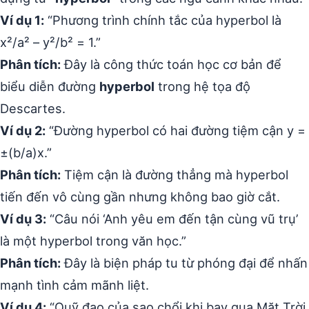
Ví dụ 1:
“Phương trình chính tắc của hyperbol là
x²/a² – y²/b² = 1.”
Phân tích:
Đây là công thức toán học cơ bản để
biểu diễn đường
hyperbol
trong hệ tọa độ
Descartes.
Ví dụ 2:
“Đường hyperbol có hai đường tiệm cận y =
±(b/a)x.”
Phân tích:
Tiệm cận là đường thẳng mà hyperbol
tiến đến vô cùng gần nhưng không bao giờ cắt.
Ví dụ 3:
“Câu nói ‘Anh yêu em đến tận cùng vũ trụ’
là một hyperbol trong văn học.”
Phân tích:
Đây là biện pháp tu từ phóng đại để nhấn
mạnh tình cảm mãnh liệt.
Ví dụ 4:
“Quỹ đạo của sao chổi khi bay qua Mặt Trời