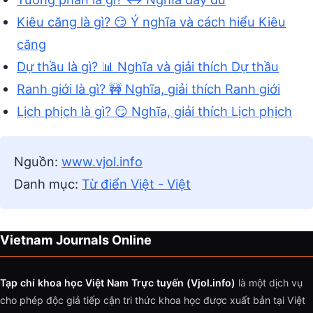
Kiêu căng là gì? 😏 Ý nghĩa và cách hiểu Kiêu
căng
Dự thầu là gì? 📊 Nghĩa và giải thích Dự thầu
Ranh giới là gì? 🚧 Nghĩa, giải thích Ranh giới
Lịch phịch là gì? 😏 Nghĩa, giải thích Lịch phịch
Nguồn:
www.vjol.info
Danh mục:
Từ điển Việt - Việt
Vietnam Journals Online
Tạp chí khoa học Việt Nam Trực tuyến (Vjol.info)
là một dịch vụ
cho phép độc giả tiếp cận tri thức khoa học được xuất bản tại Việt