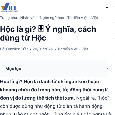
Me
Trang chủ
Nhân văn
Ngôn ngữ học
Từ điển Việt - Việt
Hộc là gì? 🗄️ Ý nghĩa, cách
dùng từ Hộc
Bởi
Fenwick Trần
•
20/01/2026
•
Từ điển Việt - Việt
Mục lục
Hộc là gì?
Hộc là danh từ chỉ ngăn kéo hoặc
khoang chứa đồ trong bàn, tủ; đồng thời cũng là
đơn vị đo lường thể tích thời xưa.
Ngoài ra, “hộc”
còn được dùng như động từ diễn tả hành động
phun, trào ra đột ngột. Cùng tìm hiểu các nghĩa và