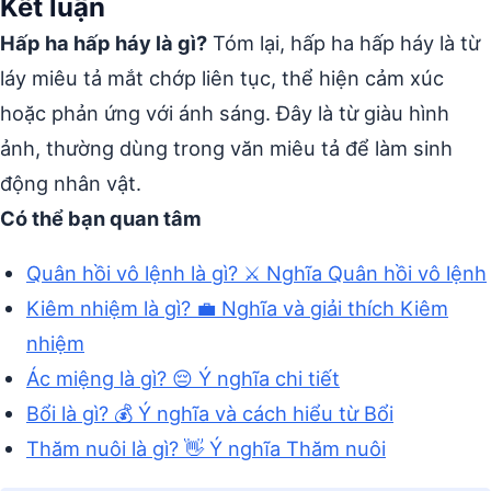
Kết luận
Hấp ha hấp háy là gì?
Tóm lại, hấp ha hấp háy là từ
láy miêu tả mắt chớp liên tục, thể hiện cảm xúc
hoặc phản ứng với ánh sáng. Đây là từ giàu hình
ảnh, thường dùng trong văn miêu tả để làm sinh
động nhân vật.
Có thể bạn quan tâm
Quân hồi vô lệnh là gì? ⚔️ Nghĩa Quân hồi vô lệnh
Kiêm nhiệm là gì? 💼 Nghĩa và giải thích Kiêm
nhiệm
Ác miệng là gì? 😔 Ý nghĩa chi tiết
Bổi là gì? 💰 Ý nghĩa và cách hiểu từ Bổi
Thăm nuôi là gì? 👋 Ý nghĩa Thăm nuôi