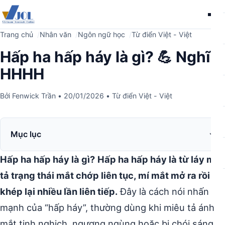
Me
Trang chủ
Nhân văn
Ngôn ngữ học
Từ điển Việt - Việt
Hấp ha hấp háy là gì? 💪 Nghĩa
HHHH
Bởi
Fenwick Trần
•
20/01/2026
•
Từ điển Việt - Việt
Mục lục
Hấp ha hấp háy là gì?
Hấp ha hấp háy là từ láy mô
tả trạng thái mắt chớp liên tục, mí mắt mở ra rồi
khép lại nhiều lần liên tiếp.
Đây là cách nói nhấn
mạnh của “hấp háy”, thường dùng khi miêu tả ánh
mắt tinh nghịch, ngượng ngùng hoặc bị chói sáng.