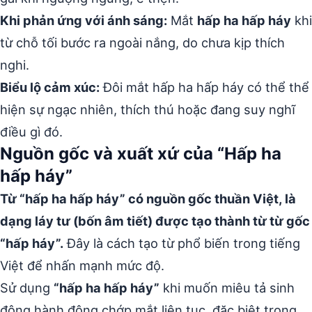
Khi phản ứng với ánh sáng:
Mắt
hấp ha hấp háy
khi
từ chỗ tối bước ra ngoài nắng, do chưa kịp thích
nghi.
Biểu lộ cảm xúc:
Đôi mắt hấp ha hấp háy có thể thể
hiện sự ngạc nhiên, thích thú hoặc đang suy nghĩ
điều gì đó.
Nguồn gốc và xuất xứ của “Hấp ha
hấp háy”
Từ “hấp ha hấp háy” có nguồn gốc thuần Việt, là
dạng láy tư (bốn âm tiết) được tạo thành từ từ gốc
“hấp háy”.
Đây là cách tạo từ phổ biến trong tiếng
Việt để nhấn mạnh mức độ.
Sử dụng
“hấp ha hấp háy”
khi muốn miêu tả sinh
động hành động chớp mắt liên tục, đặc biệt trong