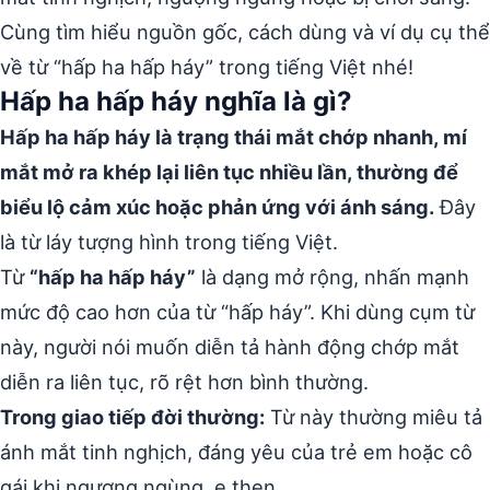
Cùng tìm hiểu nguồn gốc, cách dùng và ví dụ cụ thể
về từ “hấp ha hấp háy” trong tiếng Việt nhé!
Hấp ha hấp háy nghĩa là gì?
Hấp ha hấp háy là trạng thái mắt chớp nhanh, mí
mắt mở ra khép lại liên tục nhiều lần, thường để
biểu lộ cảm xúc hoặc phản ứng với ánh sáng.
Đây
là từ láy tượng hình trong tiếng Việt.
Từ
“hấp ha hấp háy”
là dạng mở rộng, nhấn mạnh
mức độ cao hơn của từ “hấp háy”. Khi dùng cụm từ
này, người nói muốn diễn tả hành động chớp mắt
diễn ra liên tục, rõ rệt hơn bình thường.
Trong giao tiếp đời thường:
Từ này thường miêu tả
ánh mắt tinh nghịch, đáng yêu của trẻ em hoặc cô
gái khi ngượng ngùng, e thẹn.