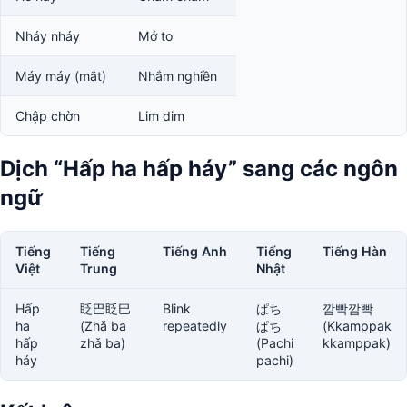
Nháy nháy
Mở to
Máy máy (mắt)
Nhắm nghiền
Chập chờn
Lim dim
Dịch “Hấp ha hấp háy” sang các ngôn
ngữ
Tiếng
Tiếng
Tiếng Anh
Tiếng
Tiếng Hàn
Việt
Trung
Nhật
Hấp
眨巴眨巴
Blink
ぱち
깜빡깜빡
ha
(Zhǎ ba
repeatedly
ぱち
(Kkamppak
hấp
zhǎ ba)
(Pachi
kkamppak)
háy
pachi)