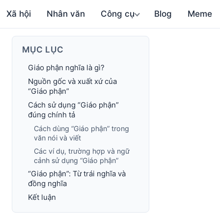
Xã hội
Nhân văn
Công cụ
Blog
Meme
MỤC LỤC
Giáo phận nghĩa là gì?
Nguồn gốc và xuất xứ của
“Giáo phận”
Cách sử dụng “Giáo phận”
đúng chính tả
Cách dùng “Giáo phận” trong
văn nói và viết
Các ví dụ, trường hợp và ngữ
cảnh sử dụng “Giáo phận”
“Giáo phận”: Từ trái nghĩa và
đồng nghĩa
Kết luận