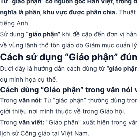
Từ “giáo phận” có nguồn gốc Hán Việt, trong đó
nghĩa là phần, khu vực được phân chia.
Thuật 
tiếng Anh.
Sử dụng
“giáo phận”
khi đề cập đến đơn vị hàn
về vùng lãnh thổ tôn giáo do Giám mục quản lý
Cách sử dụng “Giáo phận” đún
Dưới đây là hướng dẫn cách dùng từ
“giáo phậ
dụ minh họa cụ thể.
Cách dùng “Giáo phận” trong văn nói v
Trong
văn nói:
Từ “giáo phận” thường dùng tron
giới thiệu nơi mình thuộc về trong Giáo hội.
Trong
văn viết:
“Giáo phận” xuất hiện trong văn 
lịch sử Công giáo tại Việt Nam.