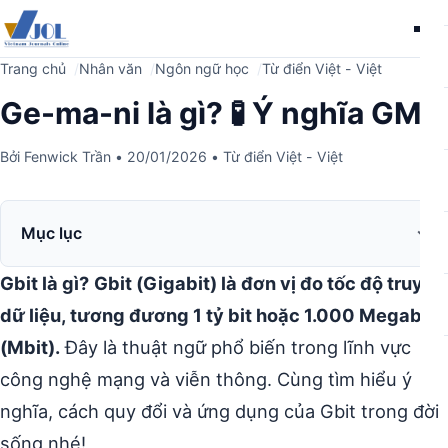
Me
Trang chủ
Nhân văn
Ngôn ngữ học
Từ điển Việt - Việt
Ge-ma-ni là gì? 🧪 Ý nghĩa GMN
Bởi
Fenwick Trần
•
20/01/2026
•
Từ điển Việt - Việt
Mục lục
Gbit là gì?
Gbit (Gigabit) là đơn vị đo tốc độ truyền
dữ liệu, tương đương 1 tỷ bit hoặc 1.000 Megabit
(Mbit).
Đây là thuật ngữ phổ biến trong lĩnh vực
công nghệ mạng và viễn thông. Cùng tìm hiểu ý
nghĩa, cách quy đổi và ứng dụng của Gbit trong đời
sống nhé!