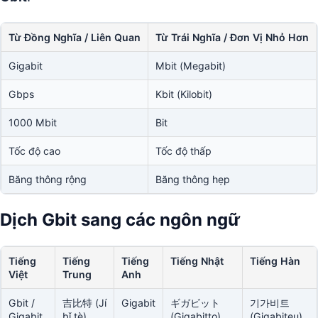
Từ Đồng Nghĩa / Liên Quan
Từ Trái Nghĩa / Đơn Vị Nhỏ Hơn
Gigabit
Mbit (Megabit)
Gbps
Kbit (Kilobit)
1000 Mbit
Bit
Tốc độ cao
Tốc độ thấp
Băng thông rộng
Băng thông hẹp
Dịch Gbit sang các ngôn ngữ
Tiếng
Tiếng
Tiếng
Tiếng Nhật
Tiếng Hàn
Việt
Trung
Anh
Gbit /
吉比特 (Jí
Gigabit
ギガビット
기가비트
Gigabit
bǐ tè)
(Gigabitto)
(Gigabiteu)