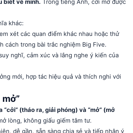
u biết về mình.
Trong tiếng Anh, cởi mở được
ĩa khác:
em xét các quan điểm khác nhau hoặc thử
h cách trong bài trắc nghiệm Big Five.
suy nghĩ, cảm xúc và lắng nghe ý kiến của
ởng mới, hợp tác hiệu quả và thích nghi với
i mở”
a “cởi” (tháo ra, giải phóng) và “mở” (mở
ở lòng, không giấu giếm tâm tư.
hiện, dễ gần, sẵn sàng chia sẻ và tiếp nhận ý