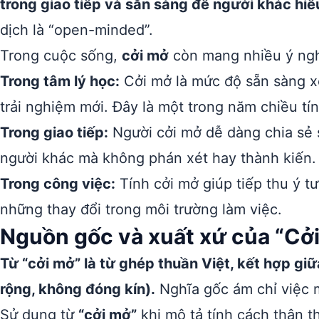
trong giao tiếp và sẵn sàng để người khác hiể
dịch là “open-minded”.
Trong cuộc sống,
cởi mở
còn mang nhiều ý ngh
Trong tâm lý học:
Cởi mở là mức độ sẵn sàng x
trải nghiệm mới. Đây là một trong năm chiều tín
Trong giao tiếp:
Người cởi mở dễ dàng chia sẻ 
người khác mà không phán xét hay thành kiến.
Trong công việc:
Tính cởi mở giúp tiếp thu ý tư
những thay đổi trong môi trường làm việc.
Nguồn gốc và xuất xứ của “Cở
Từ “cởi mở” là từ ghép thuần Việt, kết hợp giữ
rộng, không đóng kín).
Nghĩa gốc ám chỉ việc m
Sử dụng từ
“cởi mở”
khi mô tả tính cách thân t