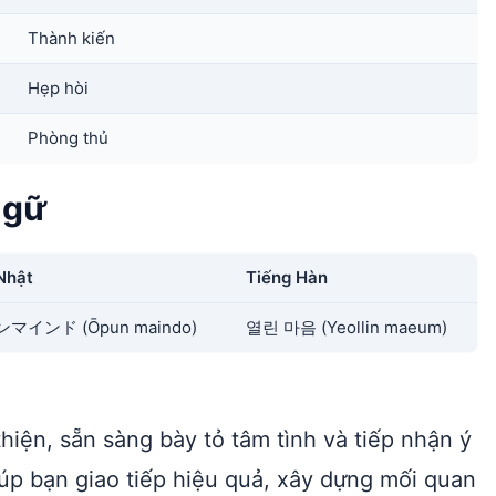
Thành kiến
Hẹp hòi
Phòng thủ
ngữ
Nhật
Tiếng Hàn
マインド (Ōpun maindo)
열린 마음 (Yeollin maeum)
thiện, sẵn sàng bày tỏ tâm tình và tiếp nhận ý
úp bạn giao tiếp hiệu quả, xây dựng mối quan