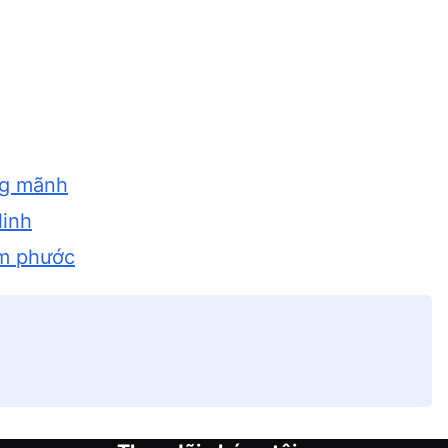
ng mãnh
linh
àm phước