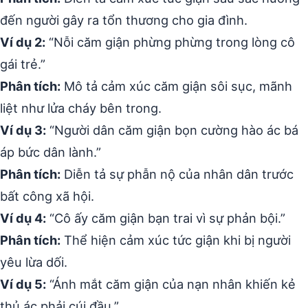
đến người gây ra tổn thương cho gia đình.
Ví dụ 2:
“Nỗi căm giận phừng phừng trong lòng cô
gái trẻ.”
Phân tích:
Mô tả cảm xúc căm giận sôi sục, mãnh
liệt như lửa cháy bên trong.
Ví dụ 3:
“Người dân căm giận bọn cường hào ác bá
áp bức dân lành.”
Phân tích:
Diễn tả sự phẫn nộ của nhân dân trước
bất công xã hội.
Ví dụ 4:
“Cô ấy căm giận bạn trai vì sự phản bội.”
Phân tích:
Thể hiện cảm xúc tức giận khi bị người
yêu lừa dối.
Ví dụ 5:
“Ánh mắt căm giận của nạn nhân khiến kẻ
thủ ác phải cúi đầu.”