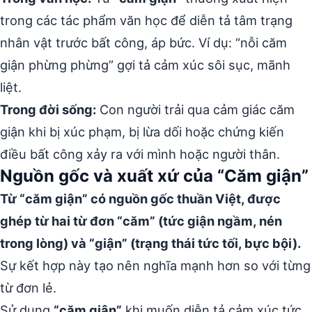
trong các tác phẩm văn học để diễn tả tâm trạng
nhân vật trước bất công, áp bức. Ví dụ: “nỗi căm
giận phừng phừng” gợi tả cảm xúc sôi sục, mãnh
liệt.
Trong đời sống:
Con người trải qua cảm giác căm
giận khi bị xúc phạm, bị lừa dối hoặc chứng kiến
điều bất công xảy ra với mình hoặc người thân.
Nguồn gốc và xuất xứ của “Căm giận”
Từ “căm giận” có nguồn gốc thuần Việt, được
ghép từ hai từ đơn “căm” (tức giận ngầm, nén
trong lòng) và “giận” (trạng thái tức tối, bực bội).
Sự kết hợp này tạo nên nghĩa mạnh hơn so với từng
từ đơn lẻ.
Sử dụng
“căm giận”
khi muốn diễn tả cảm xúc tức