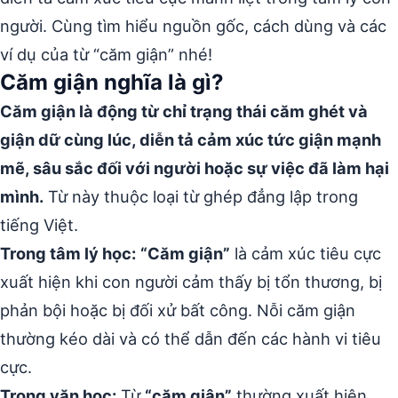
người. Cùng tìm hiểu nguồn gốc, cách dùng và các
ví dụ của từ “căm giận” nhé!
Căm giận nghĩa là gì?
Căm giận là động từ chỉ trạng thái căm ghét và
giận dữ cùng lúc, diễn tả cảm xúc tức giận mạnh
mẽ, sâu sắc đối với người hoặc sự việc đã làm hại
mình.
Từ này thuộc loại từ ghép đẳng lập trong
tiếng Việt.
Trong tâm lý học:
“Căm giận”
là cảm xúc tiêu cực
xuất hiện khi con người cảm thấy bị tổn thương, bị
phản bội hoặc bị đối xử bất công. Nỗi căm giận
thường kéo dài và có thể dẫn đến các hành vi tiêu
cực.
Trong văn học:
Từ
“căm giận”
thường xuất hiện