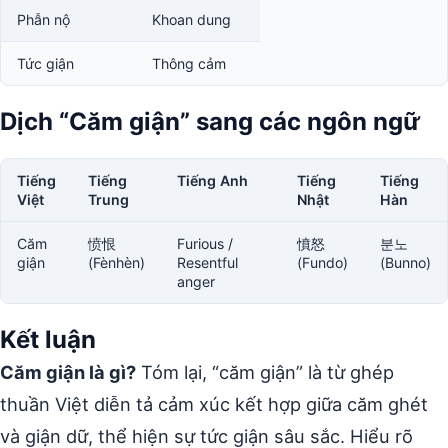
Phẫn nộ
Khoan dung
Tức giận
Thông cảm
Dịch “Căm giận” sang các ngôn ngữ
Tiếng
Tiếng
Tiếng Anh
Tiếng
Tiếng
Việt
Trung
Nhật
Hàn
Căm
愤恨
Furious /
憤怒
분노
giận
(Fènhèn)
Resentful
(Fundo)
(Bunno)
anger
Kết luận
Căm giận là gì?
Tóm lại, “căm giận” là từ ghép
thuần Việt diễn tả cảm xúc kết hợp giữa căm ghét
và giận dữ, thể hiện sự tức giận sâu sắc. Hiểu rõ