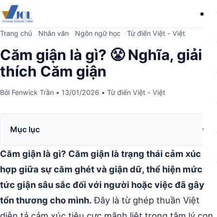
Me
Trang chủ
Nhân văn
Ngôn ngữ học
Từ điển Việt - Việt
Căm giận là gì? 😤 Nghĩa, giải
thích Căm giận
Bởi
Fenwick Trần
•
13/01/2026
•
Từ điển Việt - Việt
Mục lục
Căm giận là gì?
Căm giận là trạng thái cảm xúc kết
hợp giữa sự căm ghét và giận dữ, thể hiện mức độ
tức giận sâu sắc đối với người hoặc việc đã gây
tổn thương cho mình.
Đây là từ ghép thuần Việt
diễn tả cảm xúc tiêu cực mãnh liệt trong tâm lý con