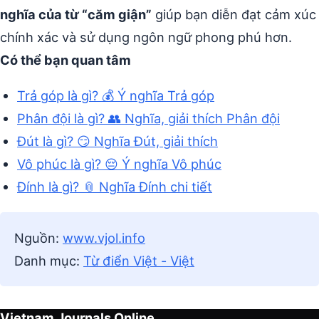
nghĩa của từ “căm giận”
giúp bạn diễn đạt cảm xúc
chính xác và sử dụng ngôn ngữ phong phú hơn.
Có thể bạn quan tâm
Trả góp là gì? 💰 Ý nghĩa Trả góp
Phân đội là gì? 👥 Nghĩa, giải thích Phân đội
Đút là gì? 😏 Nghĩa Đút, giải thích
Vô phúc là gì? 😔 Ý nghĩa Vô phúc
Đính là gì? 📎 Nghĩa Đính chi tiết
Nguồn:
www.vjol.info
Danh mục:
Từ điển Việt - Việt
Vietnam Journals Online