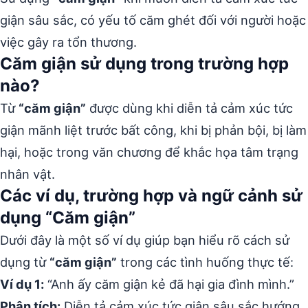
giận sâu sắc, có yếu tố căm ghét đối với người hoặc
việc gây ra tổn thương.
Căm giận sử dụng trong trường hợp
nào?
Từ
“căm giận”
được dùng khi diễn tả cảm xúc tức
giận mãnh liệt trước bất công, khi bị phản bội, bị làm
hại, hoặc trong văn chương để khắc họa tâm trạng
nhân vật.
Các ví dụ, trường hợp và ngữ cảnh sử
dụng “Căm giận”
Dưới đây là một số ví dụ giúp bạn hiểu rõ cách sử
dụng từ
“căm giận”
trong các tình huống thực tế:
Ví dụ 1:
“Anh ấy căm giận kẻ đã hại gia đình mình.”
Phân tích:
Diễn tả cảm xúc tức giận sâu sắc hướng