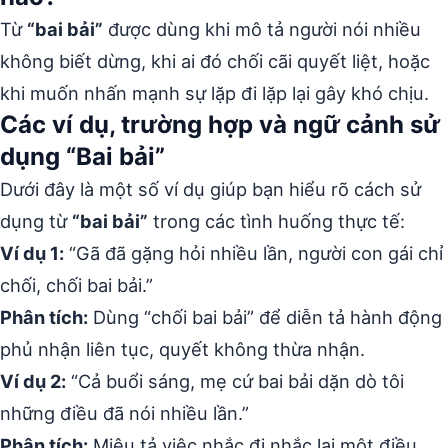
Từ
“bai bải”
được dùng khi mô tả người nói nhiều
không biết dừng, khi ai đó chối cãi quyết liệt, hoặc
khi muốn nhấn mạnh sự lặp đi lặp lại gây khó chịu.
Các ví dụ, trường hợp và ngữ cảnh sử
dụng “Bai bải”
Dưới đây là một số ví dụ giúp bạn hiểu rõ cách sử
dụng từ
“bai bải”
trong các tình huống thực tế:
Ví dụ 1:
“Gã đã gặng hỏi nhiều lần, người con gái chỉ
chối, chối bai bải.”
Phân tích:
Dùng “chối bai bải” để diễn tả hành động
phủ nhận liên tục, quyết không thừa nhận.
Ví dụ 2:
“Cả buổi sáng, mẹ cứ bai bải dặn dò tôi
những điều đã nói nhiều lần.”
Phân tích:
Miêu tả việc nhắc đi nhắc lại một điều