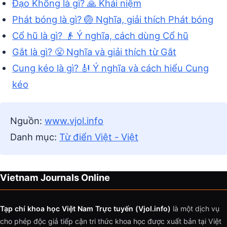
Đạo Khổng là gì? 🙏 Khái niệm
Phát bóng là gì? 🏐 Nghĩa, giải thích Phát bóng
Cổ hũ là gì? 👴 Ý nghĩa, cách dùng Cổ hũ
Gắt là gì? 😤 Nghĩa và giải thích từ Gắt
Cung kéo là gì? 🎻 Ý nghĩa và cách hiểu Cung
kéo
Nguồn:
www.vjol.info
Danh mục:
Từ điển Việt - Việt
Vietnam Journals Online
Tạp chí khoa học Việt Nam Trực tuyến (Vjol.info)
là một dịch vụ
cho phép độc giả tiếp cận tri thức khoa học được xuất bản tại Việt