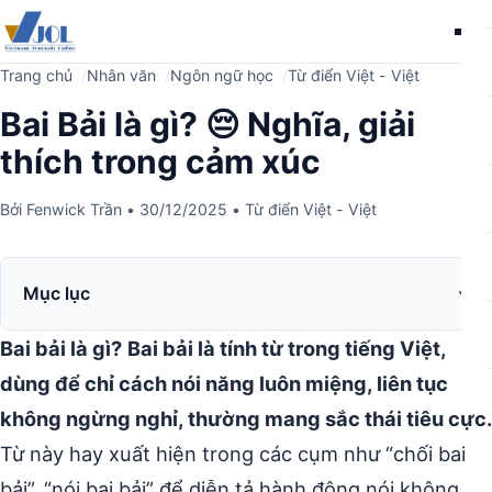
Me
Trang chủ
Nhân văn
Ngôn ngữ học
Từ điển Việt - Việt
Bai Bải là gì? 😔 Nghĩa, giải
thích trong cảm xúc
Bởi
Fenwick Trần
•
30/12/2025
•
Từ điển Việt - Việt
Mục lục
Bai bải là gì?
Bai bải là tính từ trong tiếng Việt,
dùng để chỉ cách nói năng luôn miệng, liên tục
không ngừng nghỉ, thường mang sắc thái tiêu cực.
Từ này hay xuất hiện trong các cụm như “chối bai
bải”, “nói bai bải” để diễn tả hành động nói không