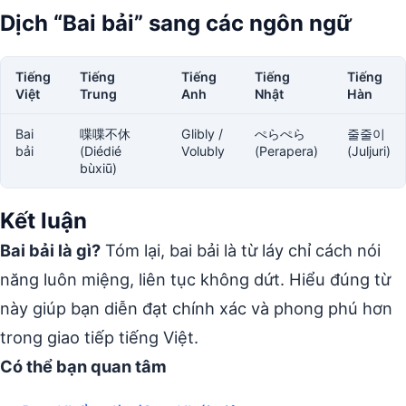
Dịch “Bai bải” sang các ngôn ngữ
Tiếng
Tiếng
Tiếng
Tiếng
Tiếng
Việt
Trung
Anh
Nhật
Hàn
Bai
喋喋不休
Glibly /
ぺらぺら
줄줄이
bải
(Diédié
Volubly
(Perapera)
(Juljuri)
bùxiū)
Kết luận
Bai bải là gì?
Tóm lại, bai bải là từ láy chỉ cách nói
năng luôn miệng, liên tục không dứt. Hiểu đúng từ
này giúp bạn diễn đạt chính xác và phong phú hơn
trong giao tiếp tiếng Việt.
Có thể bạn quan tâm