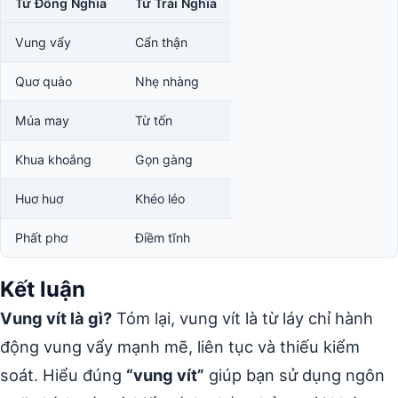
Từ Đồng Nghĩa
Từ Trái Nghĩa
Vung vẩy
Cẩn thận
Quơ quào
Nhẹ nhàng
Múa may
Từ tốn
Khua khoắng
Gọn gàng
Huơ huơ
Khéo léo
Phất phơ
Điềm tĩnh
Kết luận
Vung vít là gì?
Tóm lại, vung vít là từ láy chỉ hành
động vung vẩy mạnh mẽ, liên tục và thiếu kiểm
soát. Hiểu đúng
“vung vít”
giúp bạn sử dụng ngôn