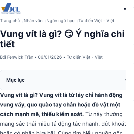
Me
Trang chủ
Nhân văn
Ngôn ngữ học
Từ điển Việt - Việt
Vung vít là gì? 😏 Ý nghĩa chi
tiết
Bởi
Fenwick Trần
•
06/01/2026
•
Từ điển Việt - Việt
Mục lục
Vung vít là gì?
Vung vít là từ láy chỉ hành động
vung vẩy, quơ quào tay chân hoặc đồ vật một
cách mạnh mẽ, thiếu kiểm soát.
Từ này thường
mang sắc thái miêu tả động tác nhanh, dứt khoát
hoặc có phần bừa bãi. Cùng tìm hiểu nguồn gốc,