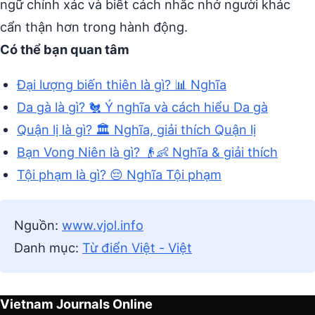
ngữ chính xác và biết cách nhắc nhở người khác
cẩn thận hơn trong hành động.
Có thể bạn quan tâm
Đại lượng biến thiên là gì? 📊 Nghĩa
Da gà là gì? 🐔 Ý nghĩa và cách hiểu Da gà
Quận lị là gì? 🏛️ Nghĩa, giải thích Quận lị
Bạn Vong Niên là gì? 👴👶 Nghĩa & giải thích
Tội phạm là gì? 😔 Nghĩa Tội phạm
Nguồn:
www.vjol.info
Danh mục:
Từ điển Việt - Việt
Vietnam Journals Online