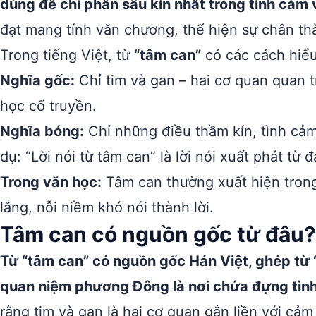
dùng để chỉ phần sâu kín nhất trong tình cảm 
đạt mang tính văn chương, thể hiện sự chân thà
Trong tiếng Việt, từ
“tâm can”
có các cách hiểu
Nghĩa gốc:
Chỉ tim và gan – hai cơ quan quan 
học cổ truyền.
Nghĩa bóng:
Chỉ những điều thầm kín, tình cảm 
dụ: “Lời nói từ tâm can” là lời nói xuất phát từ
Trong văn học:
Tâm can thường xuất hiện trong
lắng, nỗi niềm khó nói thành lời.
Tâm can có nguồn gốc từ đâu?
Từ “tâm can” có nguồn gốc Hán Việt, ghép từ “
quan niệm phương Đông là nơi chứa đựng tình
rằng tim và gan là hai cơ quan gắn liền với cảm