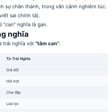
 sự chân thành, trong văn cảnh nghiêm túc.
ết sai chính tả).
ữ “can” nghĩa là gan.
ng nghĩa
 trái nghĩa với
“tâm can”
:
Từ Trái Nghĩa
Giả dối
Hời hợt
Che đậy
Lừa lọc