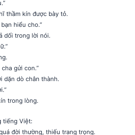
.”
ĩ thầm kín được bày tỏ.
 bạn hiểu cho.”
dối trong lời nói.
ữ.”
ng.
cha gửi con.”
ời dặn dò chân thành.
i.”
n trong lòng.
 tiếng Việt:
uá đời thường, thiếu trang trọng.