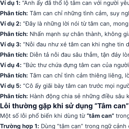
Ví dụ 1:
“Anh ấy đã thổ lộ tâm can với người yêu
Phân tích:
Tâm can chỉ những tình cảm, suy ngh
Ví dụ 2:
“Đây là những lời nói từ tâm can, mong
Phân tích:
Nhấn mạnh sự chân thành, không giả 
Ví dụ 3:
“Nỗi đau như xé tâm can khi nghe tin d
Phân tích:
Diễn tả nỗi đau sâu thẳm, tận đáy lò
Ví dụ 4:
“Bức thư chứa đựng tâm can của người 
Phân tích:
Tâm can chỉ tình cảm thiêng liêng, l
Ví dụ 5:
“Cô ấy giãi bày tâm can trước mọi ngườ
Phân tích:
Hành động chia sẻ những điều sâu kí
Lỗi thường gặp khi sử dụng “Tâm can”
Một số lỗi phổ biến khi dùng từ
“tâm can”
trong
Trường hợp 1:
Dùng “tâm can” trong ngữ cảnh q