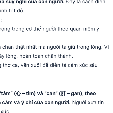
và suy nghĩ của con người.
Đây là cách diễn
nh tột độ.
:
trọng trong cơ thể người theo quan niệm y
chân thật nhất mà người ta giữ trong lòng. Ví
 đáy lòng, hoàn toàn chân thành.
 thơ ca, văn xuôi để diễn tả cảm xúc sâu
tâm” (心 – tim) và “can” (肝 – gan), theo
 cảm và ý chí của con người.
Người xưa tin
 xúc.