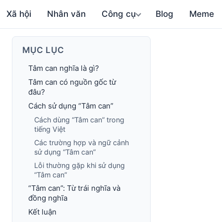
Xã hội
Nhân văn
Công cụ
Blog
Meme
MỤC LỤC
Tâm can nghĩa là gì?
Tâm can có nguồn gốc từ
đâu?
Cách sử dụng “Tâm can”
Cách dùng “Tâm can” trong
tiếng Việt
Các trường hợp và ngữ cảnh
sử dụng “Tâm can”
Lỗi thường gặp khi sử dụng
“Tâm can”
“Tâm can”: Từ trái nghĩa và
đồng nghĩa
Kết luận