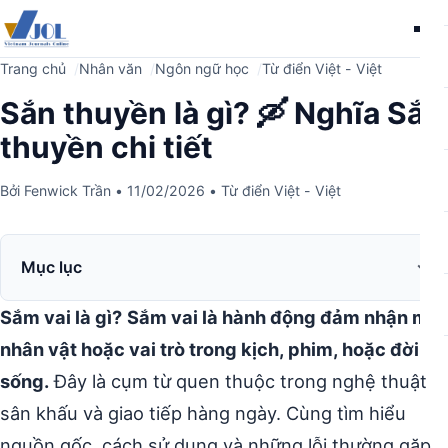
Me
Trang chủ
Nhân văn
Ngôn ngữ học
Từ điển Việt - Việt
Sắn thuyền là gì? 🛶 Nghĩa Sắn
thuyền chi tiết
Bởi
Fenwick Trần
•
11/02/2026
•
Từ điển Việt - Việt
Mục lục
Sắm vai là gì?
Sắm vai là hành động đảm nhận một
nhân vật hoặc vai trò trong kịch, phim, hoặc đời
sống.
Đây là cụm từ quen thuộc trong nghệ thuật
sân khấu và giao tiếp hàng ngày. Cùng tìm hiểu
nguồn gốc, cách sử dụng và những lỗi thường gặp