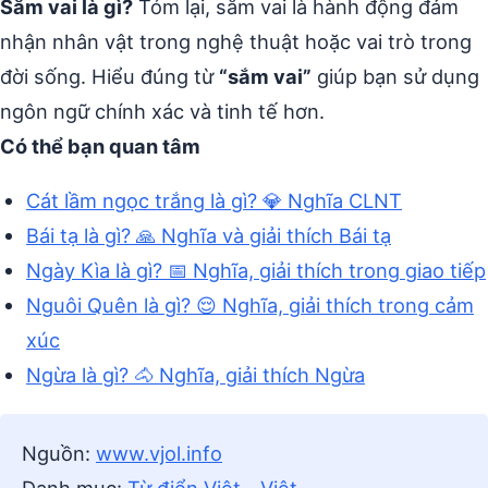
Sắm vai là gì?
Tóm lại, sắm vai là hành động đảm
nhận nhân vật trong nghệ thuật hoặc vai trò trong
đời sống. Hiểu đúng từ
“sắm vai”
giúp bạn sử dụng
ngôn ngữ chính xác và tinh tế hơn.
Có thể bạn quan tâm
Cát lầm ngọc trắng là gì? 💎 Nghĩa CLNT
Bái tạ là gì? 🙏 Nghĩa và giải thích Bái tạ
Ngày Kìa là gì? 📅 Nghĩa, giải thích trong giao tiếp
Nguôi Quên là gì? 😌 Nghĩa, giải thích trong cảm
xúc
Ngừa là gì? 🐴 Nghĩa, giải thích Ngừa
Nguồn:
www.vjol.info