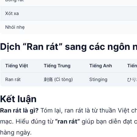
Xót xa
Nhói nhẹ
Dịch “Ran rát” sang các ngôn 
Tiếng Việt
Tiếng Trung
Tiếng Anh
Tiến
Ran rát
刺痛 (Cì tòng)
Stinging
ひりひ
Kết luận
Ran rát là gì?
Tóm lại, ran rát là từ thuần Việt 
mạc. Hiểu đúng từ
“ran rát”
giúp bạn diễn đạt c
hàng ngày.