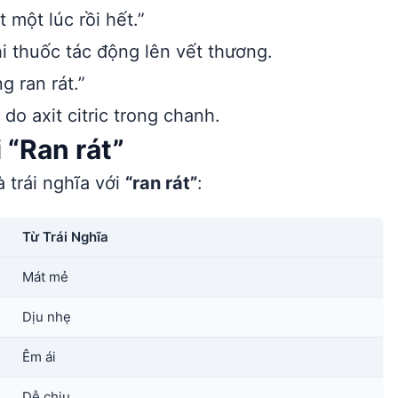
 một lúc rồi hết.”
i thuốc tác động lên vết thương.
 ran rát.”
o axit citric trong chanh.
 “Ran rát”
 trái nghĩa với
“ran rát”
:
Từ Trái Nghĩa
Mát mẻ
Dịu nhẹ
Êm ái
Dễ chịu