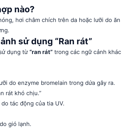
hợp nào?
óng, hơi châm chích trên da hoặc lưỡi do ăn
ứng.
cảnh sử dụng “Ran rát”
 sử dụng từ
“ran rát”
trong các ngữ cảnh khác
ưỡi do enzyme bromelain trong dứa gây ra.
n rát khó chịu.”
 do tác động của tia UV.
do gió lạnh.