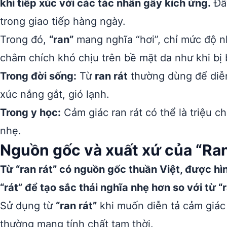
khi tiếp xúc với các tác nhân gây kích ứng.
Đây
trong giao tiếp hàng ngày.
Trong đó,
“ran”
mang nghĩa “hơi”, chỉ mức độ 
châm chích khó chịu trên bề mặt da như khi bị
Trong đời sống:
Từ
ran rát
thường dùng để diễn 
xúc nắng gắt, gió lạnh.
Trong y học:
Cảm giác ran rát có thể là triệu 
nhẹ.
Nguồn gốc và xuất xứ của “Ran
Từ “ran rát” có nguồn gốc thuần Việt, được hì
“rát” để tạo sắc thái nghĩa nhẹ hơn so với từ “
Sử dụng từ
“ran rát”
khi muốn diễn tả cảm giác
thường mang tính chất tạm thời.