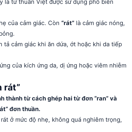
 là từ thuần Việt được sử dụng phổ biến
nhẹ của cảm giác. Còn
“rát”
là cảm giác nóng,
 bỏng.
tả cảm giác khi ăn dứa, ớt hoặc khi da tiếp
chứng của kích ứng da, dị ứng hoặc viêm nhiễm
 rát”
nh thành từ cách ghép hai từ đơn “ran” và
rát” đơn thuần.
 rát ở mức độ nhẹ, không quá nghiêm trọng,