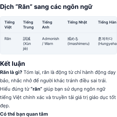
Dịch “Răn” sang các ngôn ngữ
Tiếng
Tiếng
Tiếng
Tiếng Nhật
Tiếng Hàn
Việt
Trung
Anh
Răn
訓誡
Admonish
戒める
훈계하다
(Xùn
/ Warn
(Imashimeru)
(Hungyeha
jiè)
Kết luận
Răn là gì?
Tóm lại, răn là động từ chỉ hành động dạy
bảo, nhắc nhở để người khác tránh điều sai trái.
Hiểu đúng từ
“răn”
giúp bạn sử dụng ngôn ngữ
tiếng Việt chính xác và truyền tải giá trị giáo dục tốt
đẹp.
Có thể bạn quan tâm