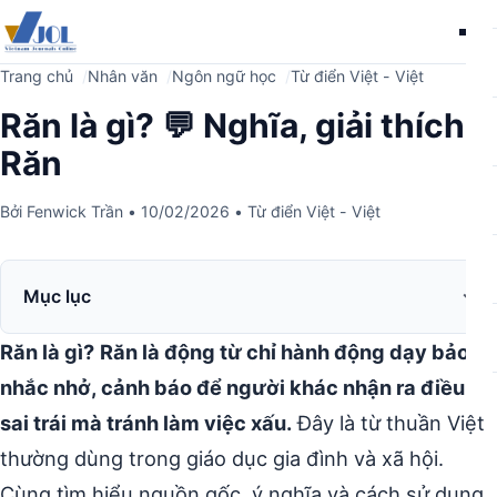
Me
Trang chủ
Nhân văn
Ngôn ngữ học
Từ điển Việt - Việt
Răn là gì? 💬 Nghĩa, giải thích
Răn
Bởi
Fenwick Trần
•
10/02/2026
•
Từ điển Việt - Việt
Mục lục
Răn là gì?
Răn là động từ chỉ hành động dạy bảo,
nhắc nhở, cảnh báo để người khác nhận ra điều
sai trái mà tránh làm việc xấu.
Đây là từ thuần Việt
thường dùng trong giáo dục gia đình và xã hội.
Cùng tìm hiểu nguồn gốc, ý nghĩa và cách sử dụng