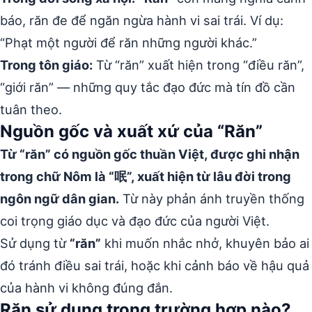
báo, răn đe để ngăn ngừa hành vi sai trái. Ví dụ:
“Phạt một người để răn những người khác.”
Trong tôn giáo:
Từ “răn” xuất hiện trong “điều răn”,
“giới răn” — những quy tắc đạo đức mà tín đồ cần
tuân theo.
Nguồn gốc và xuất xứ của “Răn”
Từ “răn” có nguồn gốc thuần Việt, được ghi nhận
trong chữ Nôm là “呡”, xuất hiện từ lâu đời trong
ngôn ngữ dân gian.
Từ này phản ánh truyền thống
coi trọng giáo dục và đạo đức của người Việt.
Sử dụng từ
“răn”
khi muốn nhắc nhở, khuyên bảo ai
đó tránh điều sai trái, hoặc khi cảnh báo về hậu quả
của hành vi không đúng đắn.
Răn sử dụng trong trường hợp nào?