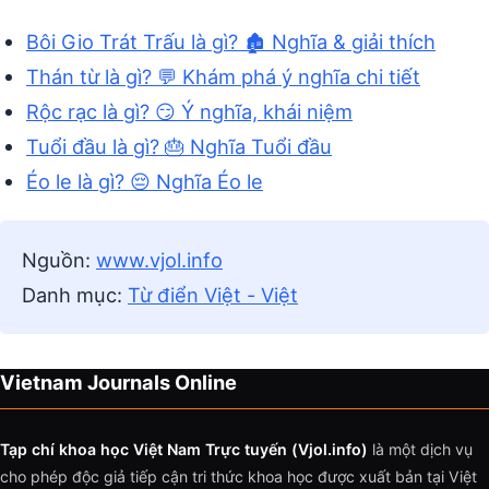
Bôi Gio Trát Trấu là gì? 🏚️ Nghĩa & giải thích
Thán từ là gì? 💬 Khám phá ý nghĩa chi tiết
Rộc rạc là gì? 😏 Ý nghĩa, khái niệm
Tuổi đầu là gì? 🎂 Nghĩa Tuổi đầu
Éo le là gì? 😔 Nghĩa Éo le
Nguồn:
www.vjol.info
Danh mục:
Từ điển Việt - Việt
Vietnam Journals Online
Tạp chí khoa học Việt Nam Trực tuyến (Vjol.info)
là một dịch vụ
cho phép độc giả tiếp cận tri thức khoa học được xuất bản tại Việt