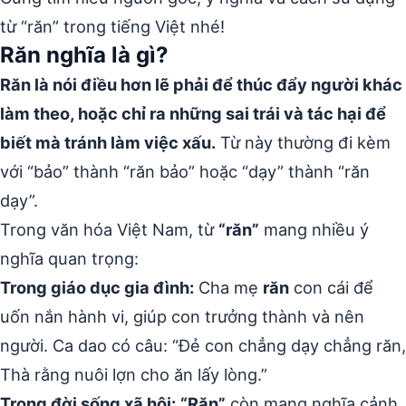
từ “răn” trong tiếng Việt nhé!
Răn nghĩa là gì?
Răn là nói điều hơn lẽ phải để thúc đẩy người khác
làm theo, hoặc chỉ ra những sai trái và tác hại để
biết mà tránh làm việc xấu.
Từ này thường đi kèm
với “bảo” thành “răn bảo” hoặc “dạy” thành “răn
dạy”.
Trong văn hóa Việt Nam, từ
“răn”
mang nhiều ý
nghĩa quan trọng:
Trong giáo dục gia đình:
Cha mẹ
răn
con cái để
uốn nắn hành vi, giúp con trưởng thành và nên
người. Ca dao có câu: “Đẻ con chẳng dạy chẳng răn,
Thà rằng nuôi lợn cho ăn lấy lòng.”
Trong đời sống xã hội:
“Răn”
còn mang nghĩa cảnh