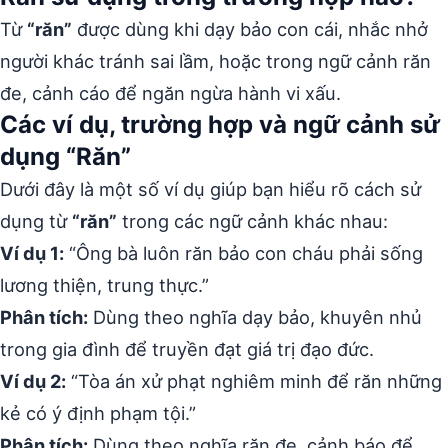
Từ
“răn”
được dùng khi dạy bảo con cái, nhắc nhở
người khác tránh sai lầm, hoặc trong ngữ cảnh răn
đe, cảnh cáo để ngăn ngừa hành vi xấu.
Các ví dụ, trường hợp và ngữ cảnh sử
dụng “Răn”
Dưới đây là một số ví dụ giúp bạn hiểu rõ cách sử
dụng từ
“răn”
trong các ngữ cảnh khác nhau:
Ví dụ 1:
“Ông bà luôn răn bảo con cháu phải sống
lương thiện, trung thực.”
Phân tích:
Dùng theo nghĩa dạy bảo, khuyên nhủ
trong gia đình để truyền đạt giá trị đạo đức.
Ví dụ 2:
“Tòa án xử phạt nghiêm minh để răn những
kẻ có ý định phạm tội.”
Phân tích:
Dùng theo nghĩa răn đe, cảnh báo để