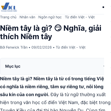
Me
Trang chủ
Nhân văn
Ngôn ngữ học
Từ điển Việt - Việt
Niềm tây là gì? 😏 Nghĩa, giải
thích Niềm tây
Bởi
Fenwick Trần
•
09/02/2026
•
Từ điển Việt - Việt
Mục lục
Niềm tây là gì?
Niềm tây là từ cổ trong tiếng Việt,
có nghĩa là niềm riêng, tâm sự riêng tư, nỗi lòng
sâu kín của con người.
Đây là từ ngữ thường xuất
hiện trong văn học cổ điển Việt Nam, đặc biệt trong
Truyện Kiều của đại thi hào Nguyễn Du. Cùng tìm