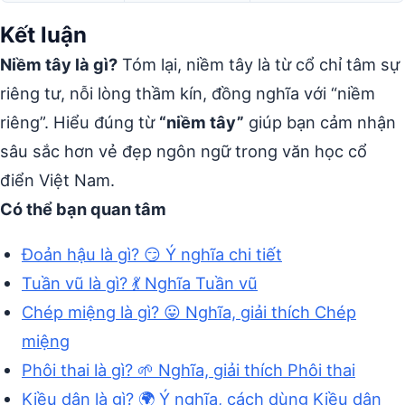
Kết luận
Niềm tây là gì?
Tóm lại, niềm tây là từ cổ chỉ tâm sự
riêng tư, nỗi lòng thầm kín, đồng nghĩa với “niềm
riêng”. Hiểu đúng từ
“niềm tây”
giúp bạn cảm nhận
sâu sắc hơn vẻ đẹp ngôn ngữ trong văn học cổ
điển Việt Nam.
Có thể bạn quan tâm
Đoản hậu là gì? 😏 Ý nghĩa chi tiết
Tuần vũ là gì? 💃 Nghĩa Tuần vũ
Chép miệng là gì? 😛 Nghĩa, giải thích Chép
miệng
Phôi thai là gì? 🌱 Nghĩa, giải thích Phôi thai
Kiều dân là gì? 🌍 Ý nghĩa, cách dùng Kiều dân