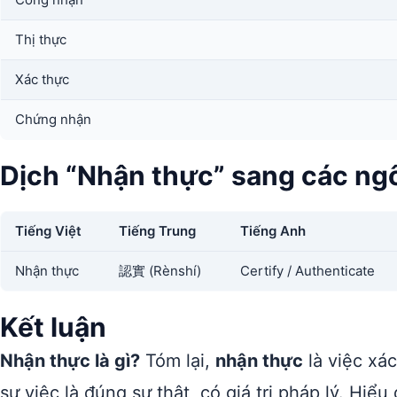
Thị thực
Xác thực
Chứng nhận
Dịch “Nhận thực” sang các ng
Tiếng Việt
Tiếng Trung
Tiếng Anh
Nhận thực
認實 (Rènshí)
Certify / Authenticate
Kết luận
Nhận thực là gì?
Tóm lại,
nhận thực
là việc xác
sự việc là đúng sự thật, có giá trị pháp lý. Hi