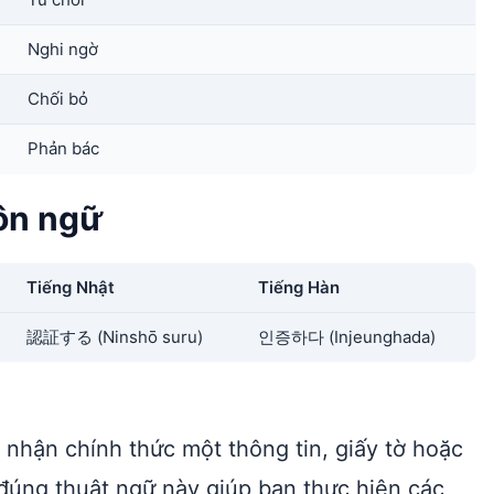
Nghi ngờ
Chối bỏ
Phản bác
ôn ngữ
Tiếng Nhật
Tiếng Hàn
認証する (Ninshō suru)
인증하다 (Injeunghada)
 nhận chính thức một thông tin, giấy tờ hoặc
ểu đúng thuật ngữ này giúp bạn thực hiện các