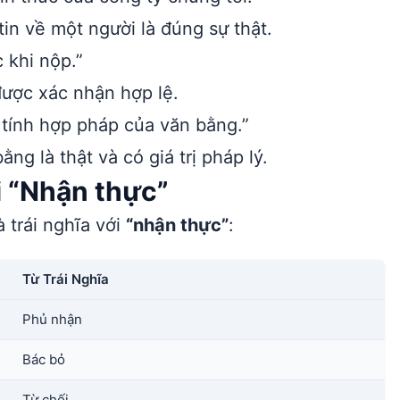
n về một người là đúng sự thật.
 khi nộp.”
được xác nhận hợp lệ.
tính hợp pháp của văn bằng.”
g là thật và có giá trị pháp lý.
i “Nhận thực”
 trái nghĩa với
“nhận thực”
:
Từ Trái Nghĩa
Phủ nhận
Bác bỏ
Từ chối