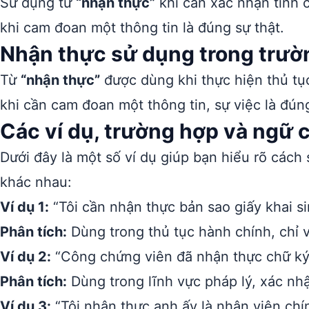
Sử dụng từ
“nhận thực”
khi cần xác nhận tính 
khi cam đoan một thông tin là đúng sự thật.
Nhận thực sử dụng trong trườ
Từ
“nhận thực”
được dùng khi thực hiện thủ tụ
khi cần cam đoan một thông tin, sự việc là đún
Các ví dụ, trường hợp và ngữ
Dưới đây là một số ví dụ giúp bạn hiểu rõ cách
khác nhau:
Ví dụ 1:
“Tôi cần nhận thực bản sao giấy khai s
Phân tích:
Dùng trong thủ tục hành chính, chỉ 
Ví dụ 2:
“Công chứng viên đã nhận thực chữ ký 
Phân tích:
Dùng trong lĩnh vực pháp lý, xác nhậ
Ví dụ 3:
“Tôi nhận thực anh ấy là nhân viên chí