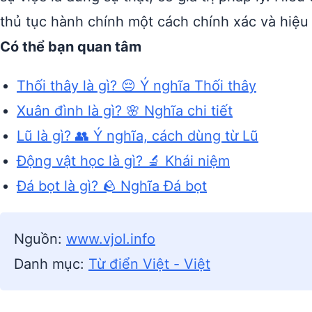
thủ tục hành chính một cách chính xác và hiệu
Có thể bạn quan tâm
Thối thây là gì? 😔 Ý nghĩa Thối thây
Xuân đình là gì? 🌸 Nghĩa chi tiết
Lũ là gì? 👥 Ý nghĩa, cách dùng từ Lũ
Động vật học là gì? 🔬 Khái niệm
Đá bọt là gì? 🪨 Nghĩa Đá bọt
Nguồn:
www.vjol.info
Danh mục:
Từ điển Việt - Việt