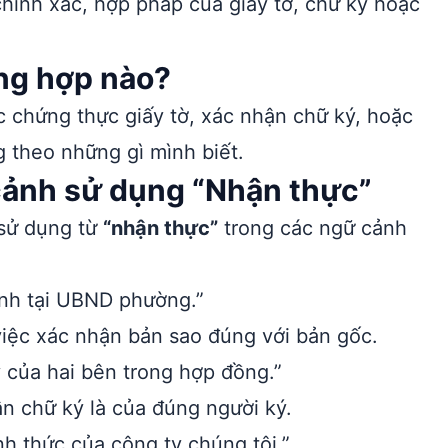
chính xác, hợp pháp của giấy tờ, chữ ký hoặc
ng hợp nào?
c chứng thực giấy tờ, xác nhận chữ ký, hoặc
g theo những gì mình biết.
 cảnh sử dụng “Nhận thực”
 sử dụng từ
“nhận thực”
trong các ngữ cảnh
inh tại UBND phường.”
việc xác nhận bản sao đúng với bản gốc.
của hai bên trong hợp đồng.”
n chữ ký là của đúng người ký.
nh thức của công ty chúng tôi.”