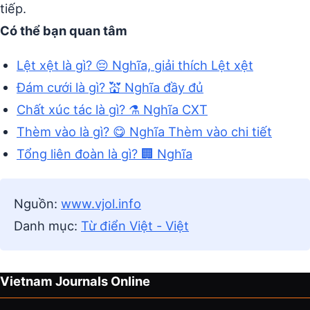
tiếp.
Có thể bạn quan tâm
Lệt xệt là gì? 😔 Nghĩa, giải thích Lệt xệt
Đám cưới là gì? 💒 Nghĩa đầy đủ
Chất xúc tác là gì? ⚗️ Nghĩa CXT
Thèm vào là gì? 😋 Nghĩa Thèm vào chi tiết
Tổng liên đoàn là gì? 🏢 Nghĩa
Nguồn:
www.vjol.info
Danh mục:
Từ điển Việt - Việt
Vietnam Journals Online