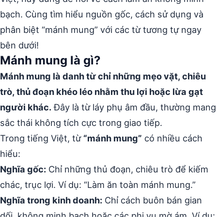
bạch. Cùng tìm hiểu nguồn gốc, cách sử dụng và
phân biệt “mánh mung” với các từ tương tự ngay
bên dưới!
Mánh mung là gì?
Mánh mung là danh từ chỉ những mẹo vặt, chiêu
trò, thủ đoạn khéo léo nhằm thu lợi hoặc lừa gạt
người khác.
Đây là từ láy phụ âm đầu, thường mang
sắc thái không tích cực trong giao tiếp.
Trong tiếng Việt, từ
“mánh mung”
có nhiều cách
hiểu:
Nghĩa gốc:
Chỉ những thủ đoạn, chiêu trò để kiếm
chác, trục lợi. Ví dụ: “Làm ăn toàn mánh mung.”
Nghĩa trong kinh doanh:
Chỉ cách buôn bán gian
dối, không minh bạch hoặc các phi vụ mờ ám. Ví dụ: