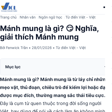
Me
Trang chủ
Nhân văn
Ngôn ngữ học
Từ điển Việt - Việt
Mánh mung là gì? 😏 Nghĩa,
giải thích Mánh mung
Bởi
Fenwick Trần
•
28/01/2026
•
Từ điển Việt - Việt
Mục lục
Mánh mung là gì?
Mánh mung là từ láy chỉ những
mẹo vặt, thủ đoạn, chiêu trò để kiếm lợi hoặc đạt
được mục đích, thường mang sắc thái tiêu cực.
Đây là cụm từ quen thuộc trong đời sống người
Việt, hay dùng để nói về cách làm ăn không minh