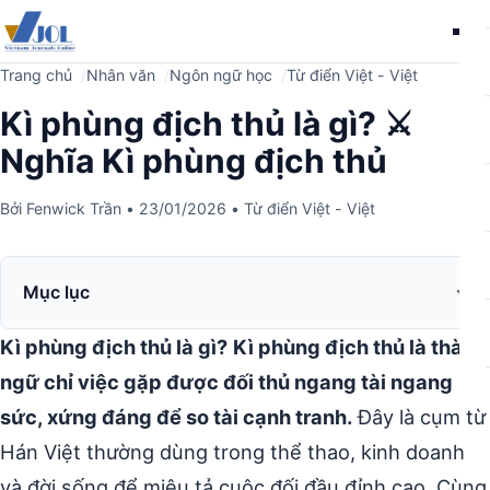
Me
Trang chủ
Nhân văn
Ngôn ngữ học
Từ điển Việt - Việt
Kì phùng địch thủ là gì? ⚔️
Nghĩa Kì phùng địch thủ
Bởi
Fenwick Trần
•
23/01/2026
•
Từ điển Việt - Việt
Mục lục
Kì phùng địch thủ là gì?
Kì phùng địch thủ là thành
ngữ chỉ việc gặp được đối thủ ngang tài ngang
sức, xứng đáng để so tài cạnh tranh.
Đây là cụm từ
Hán Việt thường dùng trong thể thao, kinh doanh
và đời sống để miêu tả cuộc đối đầu đỉnh cao. Cùng