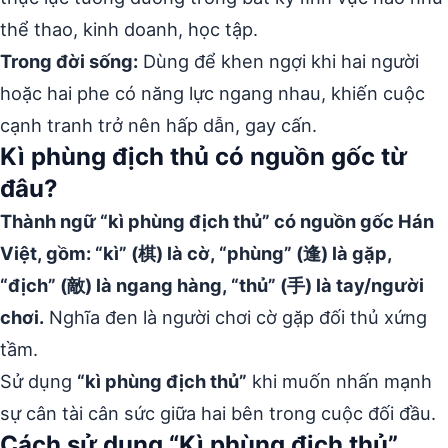
thể thao, kinh doanh, học tập.
Trong đời sống:
Dùng để khen ngợi khi hai người
hoặc hai phe có năng lực ngang nhau, khiến cuộc
cạnh tranh trở nên hấp dẫn, gay cấn.
Kì phùng địch thủ có nguồn gốc từ
đâu?
Thành ngữ “kì phùng địch thủ” có nguồn gốc Hán
Việt, gồm: “kì” (棋) là cờ, “phùng” (逢) là gặp,
“địch” (敵) là ngang hàng, “thủ” (手) là tay/người
chơi.
Nghĩa đen là người chơi cờ gặp đối thủ xứng
tầm.
Sử dụng
“kì phùng địch thủ”
khi muốn nhấn mạnh
sự cân tài cân sức giữa hai bên trong cuộc đối đầu.
Cách sử dụng “Kì phùng địch thủ”