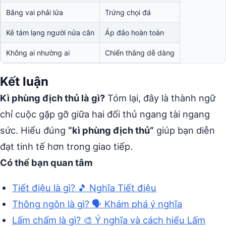
Bằng vai phải lứa
Trứng chọi đá
Kẻ tám lạng người nửa cân
Áp đảo hoàn toàn
Không ai nhường ai
Chiến thắng dễ dàng
Kết luận
Kì phùng địch thủ là gì?
Tóm lại, đây là thành ngữ
chỉ cuộc gặp gỡ giữa hai đối thủ ngang tài ngang
sức. Hiểu đúng
“kì phùng địch thủ”
giúp bạn diễn
đạt tinh tế hơn trong giao tiếp.
Có thể bạn quan tâm
Tiết điệu là gì? 🎵 Nghĩa Tiết điệu
Thông ngôn là gì? 🗣️ Khám phá ý nghĩa
Lấm chấm là gì? 🎨 Ý nghĩa và cách hiểu Lấm