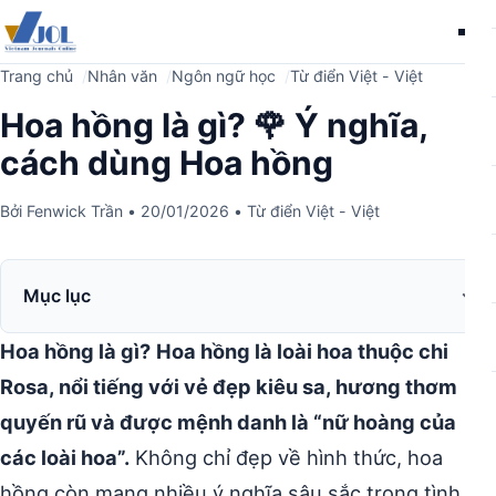
Me
Trang chủ
Nhân văn
Ngôn ngữ học
Từ điển Việt - Việt
Hoa hồng là gì? 🌹 Ý nghĩa,
cách dùng Hoa hồng
Bởi
Fenwick Trần
•
20/01/2026
•
Từ điển Việt - Việt
Mục lục
Hoa hồng là gì?
Hoa hồng là loài hoa thuộc chi
Rosa, nổi tiếng với vẻ đẹp kiêu sa, hương thơm
quyến rũ và được mệnh danh là “nữ hoàng của
các loài hoa”.
Không chỉ đẹp về hình thức, hoa
hồng còn mang nhiều ý nghĩa sâu sắc trong tình