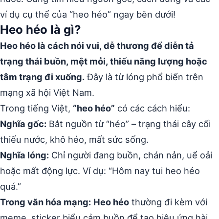
ví dụ cụ thể của “heo héo” ngay bên dưới!
Heo héo là gì?
Heo héo là cách nói vui, dễ thương để diễn tả
trạng thái buồn, mệt mỏi, thiếu năng lượng hoặc
tâm trạng đi xuống.
Đây là từ lóng phổ biến trên
mạng xã hội Việt Nam.
Trong tiếng Việt,
“heo héo”
có các cách hiểu:
Nghĩa gốc:
Bắt nguồn từ “héo” – trạng thái cây cối
thiếu nước, khô héo, mất sức sống.
Nghĩa lóng:
Chỉ người đang buồn, chán nản, uể oải
hoặc mất động lực. Ví dụ: “Hôm nay tui heo héo
quá.”
Trong văn hóa mạng:
Heo héo
thường đi kèm với
meme, sticker biểu cảm buồn để tạo hiệu ứng hài