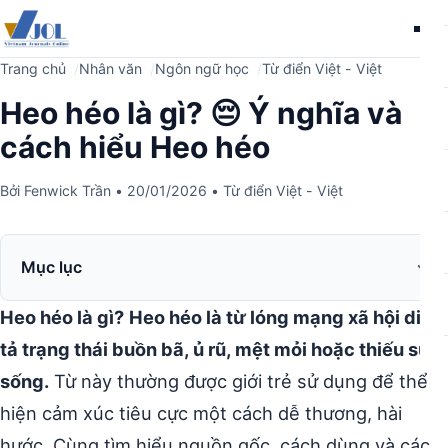
Me
Trang chủ
Nhân văn
Ngôn ngữ học
Từ điển Việt - Việt
Heo héo là gì? 😔 Ý nghĩa và
cách hiểu Heo héo
Bởi
Fenwick Trần
•
20/01/2026
•
Từ điển Việt - Việt
Mục lục
Heo héo là gì?
Heo héo là từ lóng mạng xã hội diễn
tả trạng thái buồn bã, ủ rũ, mệt mỏi hoặc thiếu sức
sống.
Từ này thường được giới trẻ sử dụng để thể
hiện cảm xúc tiêu cực một cách dễ thương, hài
hước. Cùng tìm hiểu nguồn gốc, cách dùng và các