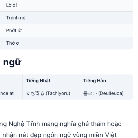
Lờ đi
Tránh né
Phớt lờ
Thờ ơ
n ngữ
Tiếng Nhật
Tiếng Hàn
ance at
立ち寄る (Tachiyoru)
들르다 (Deullеuda)
ương Nghệ Tĩnh mang nghĩa ghé thăm hoặc
m nhận nét đẹp ngôn ngữ vùng miền Việt