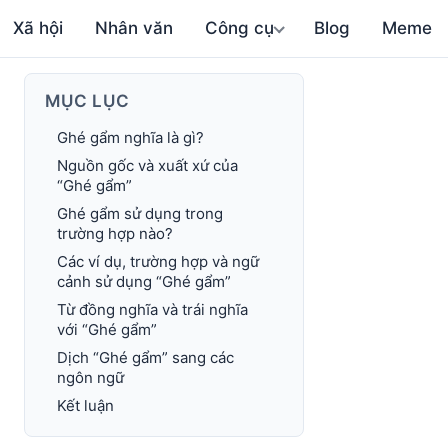
Xã hội
Nhân văn
Công cụ
Blog
Meme
MỤC LỤC
Ghé gẩm nghĩa là gì?
Nguồn gốc và xuất xứ của
“Ghé gẩm”
Ghé gẩm sử dụng trong
trường hợp nào?
Các ví dụ, trường hợp và ngữ
cảnh sử dụng “Ghé gẩm”
Từ đồng nghĩa và trái nghĩa
với “Ghé gẩm”
Dịch “Ghé gẩm” sang các
ngôn ngữ
Kết luận