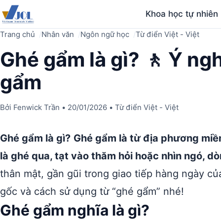
Khoa học tự nhiên
Trang chủ
Nhân văn
Ngôn ngữ học
Từ điển Việt - Việt
Ghé gẩm là gì? 🚶 Ý ng
gẩm
Bởi
Fenwick Trần
•
20/01/2026
•
Từ điển Việt - Việt
Ghé gẩm là gì?
Ghé gẩm là từ địa phương miền
là ghé qua, tạt vào thăm hỏi hoặc nhìn ngó, 
thân mật, gần gũi trong giao tiếp hàng ngày c
gốc và cách sử dụng từ “ghé gẩm” nhé!
Ghé gẩm nghĩa là gì?