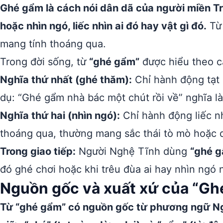
Ghé gẩm là cách nói dân dã của người miền T
hoặc nhìn ngó, liếc nhìn ai đó hay vật gì đó.
Từ 
mang tính thoáng qua.
Trong đời sống, từ
“ghé gẩm”
được hiểu theo c
Nghĩa thứ nhất (ghé thăm):
Chỉ hành động tạt 
dụ: “Ghé gẩm nhà bác một chút rồi về” nghĩa là
Nghĩa thứ hai (nhìn ngó):
Chỉ hành động liếc nh
thoáng qua, thường mang sắc thái tò mò hoặc 
Trong giao tiếp:
Người Nghệ Tĩnh dùng
“ghé 
đó ghé chơi hoặc khi trêu đùa ai hay nhìn ngó 
Nguồn gốc và xuất xứ của “Gh
Từ “ghé gẩm” có nguồn gốc từ phương ngữ Ng