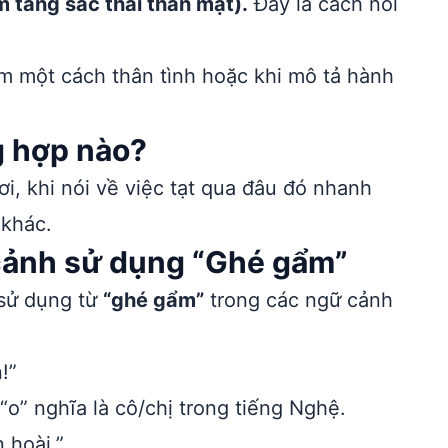
m tăng sắc thái thân mật).
Đây là cách nói
m một cách thân tình hoặc khi mô tả hành
g hợp nào?
, khi nói về việc tạt qua đâu đó nhanh
 khác.
 cảnh sử dụng “Ghé gẩm”
 sử dụng từ
“ghé gẩm”
trong các ngữ cảnh
!”
“o” nghĩa là cô/chị trong tiếng Nghệ.
 hoài.”