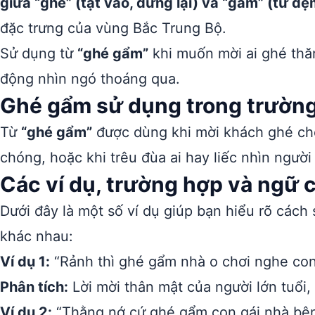
giữa “ghé” (tạt vào, dừng lại) và “gẩm” (từ đệ
đặc trưng của vùng Bắc Trung Bộ.
Sử dụng từ
“ghé gẩm”
khi muốn mời ai ghé thă
động nhìn ngó thoáng qua.
Ghé gẩm sử dụng trong trườn
Từ
“ghé gẩm”
được dùng khi mời khách ghé chơi
chóng, hoặc khi trêu đùa ai hay liếc nhìn người
Các ví dụ, trường hợp và ngữ
Dưới đây là một số ví dụ giúp bạn hiểu rõ cách
khác nhau:
Ví dụ 1:
“Rảnh thì ghé gẩm nhà o chơi nghe con
Phân tích:
Lời mời thân mật của người lớn tuổi, 
Ví dụ 2:
“Thằng nớ cứ ghé gẩm con gái nhà bên