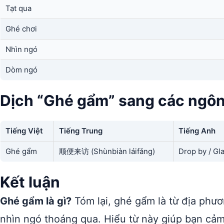
Tạt qua
Ghé chơi
Nhìn ngó
Dòm ngó
Dịch “Ghé gẩm” sang các ngô
Tiếng Việt
Tiếng Trung
Tiếng Anh
Ghé gẩm
顺便来访 (Shùnbiàn láifǎng)
Drop by / Gl
Kết luận
Ghé gẩm là gì?
Tóm lại, ghé gẩm là từ địa ph
nhìn ngó thoáng qua. Hiểu từ này giúp bạn cả