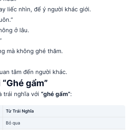
y liếc nhìn, để ý người khác giới.
uôn.”
hông ở lâu.
”
ang mà không ghé thăm.
quan tâm đến người khác.
ới “Ghé gẩm”
 trái nghĩa với
“ghé gẩm”
:
Từ Trái Nghĩa
Bỏ qua