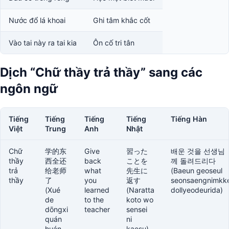
Nước đổ lá khoai
Ghi tâm khắc cốt
Vào tai này ra tai kia
Ôn cố tri tân
Dịch “Chữ thầy trả thầy” sang các
ngôn ngữ
Tiếng
Tiếng
Tiếng
Tiếng
Tiếng Hàn
Việt
Trung
Anh
Nhật
Chữ
学的东
Give
習った
배운 것을 선생님
thầy
西全还
back
ことを
께 돌려드리다
trả
给老师
what
先生に
(Baeun geoseul
thầy
了
you
返す
seonsaengnimkk
(Xué
learned
(Naratta
dollyeodeurida)
de
to the
koto wo
dōngxi
teacher
sensei
quán
ni
huán
kaesu)