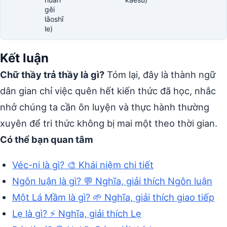
gěi
lǎoshī
le)
Kết luận
Chữ thầy trả thầy là gì?
Tóm lại, đây là thành ngữ
dân gian chỉ việc quên hết kiến thức đã học, nhắc
nhở chúng ta cần ôn luyện và thực hành thường
xuyên để tri thức không bị mai một theo thời gian.
Có thể bạn quan tâm
Véc-ni là gì? 🎨 Khái niệm chi tiết
Ngôn luận là gì? 💬 Nghĩa, giải thích Ngôn luận
Một Lá Mầm là gì? 🌱 Nghĩa, giải thích giao tiếp
Lẹ là gì? ⚡ Nghĩa, giải thích Lẹ