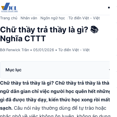
Me
Trang chủ
Nhân văn
Ngôn ngữ học
Từ điển Việt - Việt
Chữ thầy trả thầy là gì? 📚
Nghĩa CTTT
Bởi
Fenwick Trần
•
05/01/2026
•
Từ điển Việt - Việt
Mục lục
Chữ thầy trả thầy là gì?
Chữ thầy trả thầy là thành
ngữ dân gian chỉ việc người học quên hết những
gì đã được thầy dạy, kiến thức học xong rồi mất
sạch.
Câu nói này thường dùng để tự trào hoặc
nhắc nhở về việc không ôn luyện, không áp dụng