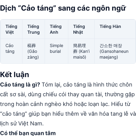
Dịch “Cảo táng” sang các ngôn ngữ
Tiếng
Tiếng
Tiếng
Tiếng
Tiếng Hàn
Việt
Trung
Anh
Nhật
Cảo
槁葬
Simple
簡易埋
간소한 매장
táng
(Gǎo
burial
葬 (Kan’i
(Gansohaneun
zàng)
maisō)
maejang)
Kết luận
Cảo táng là gì?
Tóm lại, cảo táng là hình thức chôn
cất sơ sài, dùng chiếu cói thay quan tài, thường gặp
trong hoàn cảnh nghèo khó hoặc loạn lạc. Hiểu từ
“cảo táng” giúp bạn hiểu thêm về văn hóa tang lễ và
lịch sử Việt Nam.
Có thể bạn quan tâm