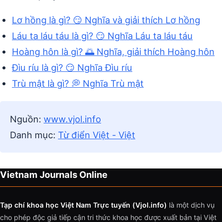
Lơ hồng là gì? 😏 Nghĩa và giải thích Lơ hồng
Láu ta láu táu là gì? 😏 Nghĩa Láu ta láu táu
Hoàng hôn là gì? 🌅 Nghĩa, giải thích Hoàng hôn
Đìu ríu là gì? 😏 Nghĩa Đìu ríu
Trù mật là gì? 💭 Nghĩa Trù mật
Nguồn:
www.vjol.info
Danh mục:
Từ điển Việt - Việt
Vietnam Journals Online
Tạp chí khoa học Việt Nam Trực tuyến (Vjol.info)
là một dịch vụ
cho phép độc giả tiếp cận tri thức khoa học được xuất bản tại Việt