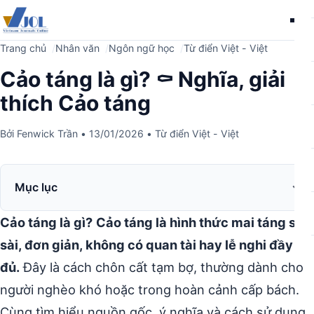
Me
Trang chủ
Nhân văn
Ngôn ngữ học
Từ điển Việt - Việt
Cảo táng là gì? ⚰️ Nghĩa, giải
thích Cảo táng
Bởi
Fenwick Trần
•
13/01/2026
•
Từ điển Việt - Việt
Mục lục
Cảo táng là gì?
Cảo táng là hình thức mai táng sơ
sài, đơn giản, không có quan tài hay lễ nghi đầy
đủ.
Đây là cách chôn cất tạm bợ, thường dành cho
người nghèo khó hoặc trong hoàn cảnh cấp bách.
Cùng tìm hiểu nguồn gốc, ý nghĩa và cách sử dụng