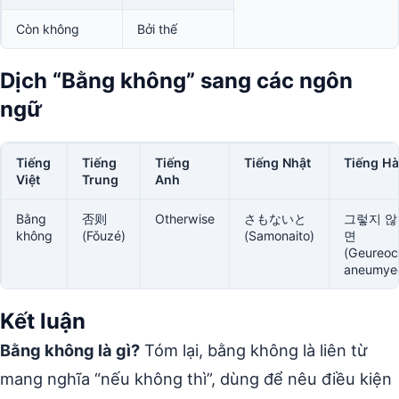
Còn không
Bởi thế
Dịch “Bằng không” sang các ngôn
ngữ
Tiếng
Tiếng
Tiếng
Tiếng Nhật
Tiếng H
Việt
Trung
Anh
Bằng
否则
Otherwise
さもないと
그렇지 않
không
(Fǒuzé)
(Samonaito)
면
(Geureoc
aneumye
Kết luận
Bằng không là gì?
Tóm lại, bằng không là liên từ
mang nghĩa “nếu không thì”, dùng để nêu điều kiện