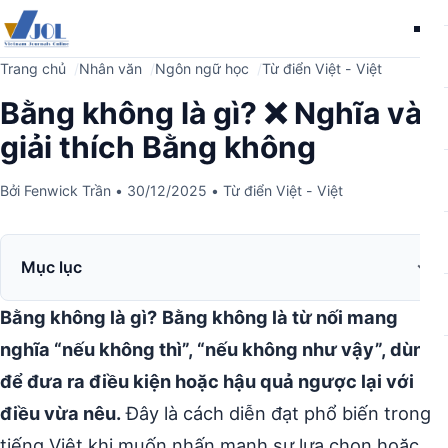
Me
Trang chủ
Nhân văn
Ngôn ngữ học
Từ điển Việt - Việt
Bằng không là gì? ❌ Nghĩa và
giải thích Bằng không
Bởi
Fenwick Trần
•
30/12/2025
•
Từ điển Việt - Việt
Mục lục
Bằng không là gì?
Bằng không là từ nối mang
nghĩa “nếu không thì”, “nếu không như vậy”, dùng
để đưa ra điều kiện hoặc hậu quả ngược lại với
điều vừa nêu.
Đây là cách diễn đạt phổ biến trong
tiếng Việt khi muốn nhấn mạnh sự lựa chọn hoặc