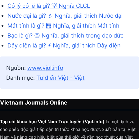
Có lý có lẽ là gì? 💡 Nghĩa CLCL
Nước đại là gì? 💧 Nghĩa, giải thích Nước đại
Mát tính là gì? 🧮 Nghĩa, giải thích Mát tính
Bạo là gì? 😡 Nghĩa, giải thích trong đạo đức
Dây điện là gì? ⚡ Nghĩa, giải thích Dây điện
Nguồn:
www.vjol.info
Danh mục:
Từ điển Việt - Việt
Vietnam Journals Online
Tạp chí khoa học Việt Nam Trực tuyến (Vjol.info)
là một dịch vụ
cho phép độc giả tiếp cận tri thức khoa học được xuất bản tại Việt
Nam và nâng cao hiểu biết của thế giới về nền học thuật của Việt