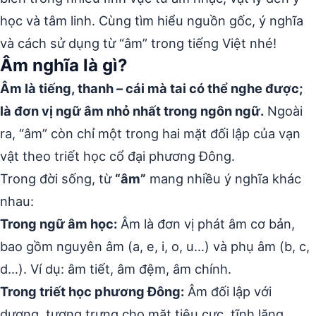
học và tâm linh. Cùng tìm hiểu nguồn gốc, ý nghĩa
và cách sử dụng từ “âm” trong tiếng Việt nhé!
Âm nghĩa là gì?
Âm là tiếng, thanh – cái mà tai có thể nghe được;
là đơn vị ngữ âm nhỏ nhất trong ngôn ngữ.
Ngoài
ra, “âm” còn chỉ một trong hai mặt đối lập của vạn
vật theo triết học cổ đại phương Đông.
Trong đời sống, từ
“âm”
mang nhiều ý nghĩa khác
nhau:
Trong ngữ âm học:
Âm là đơn vị phát âm cơ bản,
bao gồm nguyên âm (a, e, i, o, u…) và phụ âm (b, c,
d…). Ví dụ: âm tiết, âm đệm, âm chính.
Trong triết học phương Đông:
Âm đối lập với
dương, tượng trưng cho mặt tiêu cực, tĩnh lặng,