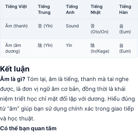
Tiếng Việt
Tiếng
Tiếng
Tiếng
Tiếng
Trung
Anh
Nhật
Hàn
Âm (thanh)
音 (Yīn)
Sound
音
음
(Oto/On)
(Eum)
Âm (âm
陰 (Yīn)
Yin
陰
음
dương)
(In/Kage)
(Eum)
Kết luận
Âm là gì?
Tóm lại, âm là tiếng, thanh mà tai nghe
được, là đơn vị ngữ âm cơ bản, đồng thời là khái
niệm triết học chỉ mặt đối lập với dương. Hiểu đúng
từ “âm” giúp bạn sử dụng chính xác trong giao tiếp
và học thuật.
Có thể bạn quan tâm