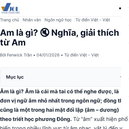
Me
Trang chủ
Nhân văn
Ngôn ngữ học
Từ điển Việt - Việt
Am là gì? 🔇 Nghĩa, giải thích
từ Am
Bởi
Fenwick Trần
•
04/01/2026
•
Từ điển Việt - Việt
Mục lục
Âm là gì?
Âm là cái mà tai có thể nghe được, là
đơn vị ngữ âm nhỏ nhất trong ngôn ngữ; đồng thời
cũng là một trong hai mặt đối lập (âm – dương)
theo triết học phương Đông.
Từ “âm” xuất hiện phổ
biến trong nhiều lĩnh vực từ âm nhạc, vật lý đến y