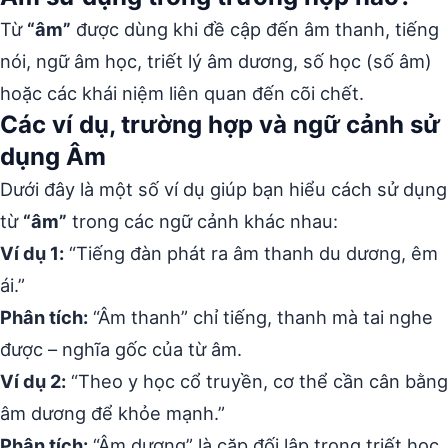
Từ
“âm”
được dùng khi đề cập đến âm thanh, tiếng
nói, ngữ âm học, triết lý âm dương, số học (số âm)
hoặc các khái niệm liên quan đến cõi chết.
Các ví dụ, trường hợp và ngữ cảnh sử
dụng Âm
Dưới đây là một số ví dụ giúp bạn hiểu cách sử dụng
từ
“âm”
trong các ngữ cảnh khác nhau:
Ví dụ 1:
“Tiếng đàn phát ra âm thanh du dương, êm
ái.”
Phân tích:
“Âm thanh” chỉ tiếng, thanh mà tai nghe
được – nghĩa gốc của từ âm.
Ví dụ 2:
“Theo y học cổ truyền, cơ thể cần cân bằng
âm dương để khỏe mạnh.”
Phân tích:
“Âm dương” là cặp đối lập trong triết học