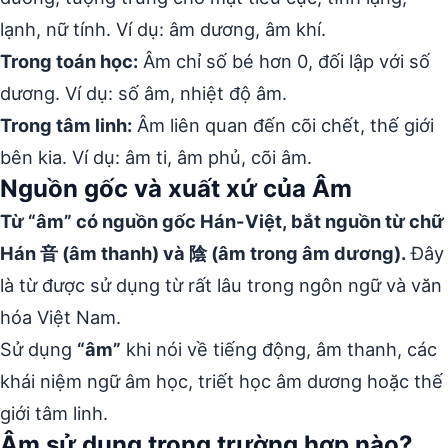
lạnh, nữ tính. Ví dụ: âm dương, âm khí.
Trong toán học:
Âm chỉ số bé hơn 0, đối lập với số
dương. Ví dụ: số âm, nhiệt độ âm.
Trong tâm linh:
Âm liên quan đến cõi chết, thế giới
bên kia. Ví dụ: âm ti, âm phủ, cõi âm.
Nguồn gốc và xuất xứ của Âm
Từ “âm” có nguồn gốc Hán-Việt, bắt nguồn từ chữ
Hán 音 (âm thanh) và 陰 (âm trong âm dương).
Đây
là từ được sử dụng từ rất lâu trong ngôn ngữ và văn
hóa Việt Nam.
Sử dụng
“âm”
khi nói về tiếng động, âm thanh, các
khái niệm ngữ âm học, triết học âm dương hoặc thế
giới tâm linh.
Âm sử dụng trong trường hợp nào?