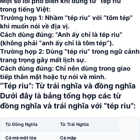
Một số lỗi phổ biến khi dùng từ
“tép riu”
trong tiếng Việt:
Trường hợp 1:
Nhầm “tép riu” với “tôm tép”
khi muốn nói về địa vị.
Cách dùng đúng:
“Anh ấy chỉ là tép riu”
(không phải “anh ấy chỉ là tôm tép”).
Trường hợp 2:
Dùng “tép riu” trong ngữ cảnh
trang trọng gây mất lịch sự.
Cách dùng đúng:
Chỉ nên dùng trong giao
tiếp thân mật hoặc tự nói về mình.
“Tép riu”: Từ trái nghĩa và đồng nghĩa
Dưới đây là bảng tổng hợp các từ
đồng nghĩa và trái nghĩa với
“tép riu”
:
Từ Đồng Nghĩa
Từ Trái Nghĩa
Cá mè một lứa
Cá mập