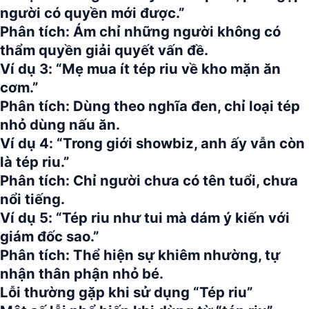
người có quyền mới được.”
Phân tích:
Ám chỉ những người không có
thẩm quyền giải quyết vấn đề.
Ví dụ 3:
“Mẹ mua ít tép riu về kho mặn ăn
cơm.”
Phân tích:
Dùng theo nghĩa đen, chỉ loại tép
nhỏ dùng nấu ăn.
Ví dụ 4:
“Trong giới showbiz, anh ấy vẫn còn
là tép riu.”
Phân tích:
Chỉ người chưa có tên tuổi, chưa
nổi tiếng.
Ví dụ 5:
“Tép riu như tui mà dám ý kiến với
giám đốc sao.”
Phân tích:
Thể hiện sự khiêm nhường, tự
nhận thân phận nhỏ bé.
Lỗi thường gặp khi sử dụng “Tép riu”