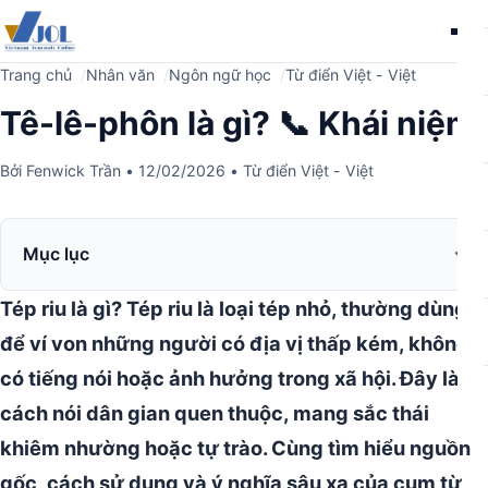
Me
Trang chủ
Nhân văn
Ngôn ngữ học
Từ điển Việt - Việt
Tê-lê-phôn là gì? 📞 Khái niệm
Bởi
Fenwick Trần
•
12/02/2026
•
Từ điển Việt - Việt
Mục lục
Tép riu là gì?
Tép riu là loại tép nhỏ, thường dùng
để ví von những người có địa vị thấp kém, không
có tiếng nói hoặc ảnh hưởng trong xã hội.
Đây là
cách nói dân gian quen thuộc, mang sắc thái
khiêm nhường hoặc tự trào. Cùng tìm hiểu nguồn
gốc, cách sử dụng và ý nghĩa sâu xa của cụm từ