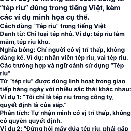
“tép riu”
đúng trong tiếng Việt, kèm
các ví dụ minh họa cụ thể.
Cách dùng “Tép riu” trong tiếng Việt
Danh từ:
Chỉ loại tép nhỏ. Ví dụ: tép riu làm
mắm, tép riu kho.
Nghĩa bóng:
Chỉ người có vị trí thấp, không
đáng kể. Ví dụ: nhân viên tép riu, vai tép riu.
Các trường hợp và ngữ cảnh sử dụng “Tép
riu”
Từ
“tép riu”
được dùng linh hoạt trong giao
tiếp hàng ngày với nhiều sắc thái khác nhau:
Ví dụ 1:
“Tôi chỉ là tép riu trong công ty,
quyết định là của sếp.”
Phân tích:
Tự nhận mình có vị trí thấp, không
có quyền quyết định.
Ví dụ 2:
“Đừng hỏi mấy đứa tép riu, phải gặp