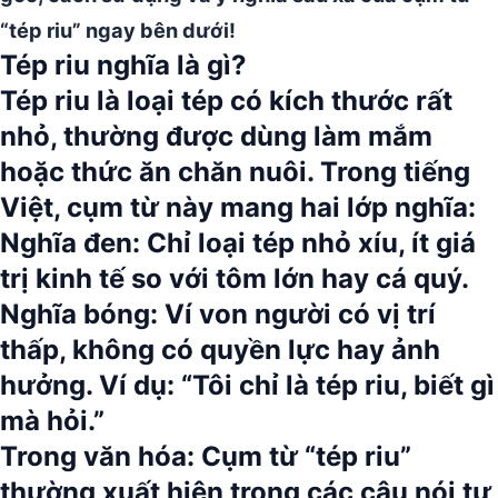
“tép riu” ngay bên dưới!
Tép riu nghĩa là gì?
Tép riu là loại tép có kích thước rất
nhỏ, thường được dùng làm mắm
hoặc thức ăn chăn nuôi.
Trong tiếng
Việt, cụm từ này mang hai lớp nghĩa:
Nghĩa đen:
Chỉ loại tép nhỏ xíu, ít giá
trị kinh tế so với tôm lớn hay cá quý.
Nghĩa bóng:
Ví von người có vị trí
thấp, không có quyền lực hay ảnh
hưởng. Ví dụ: “Tôi chỉ là tép riu, biết gì
mà hỏi.”
Trong văn hóa:
Cụm từ
“tép riu”
thường xuất hiện trong các câu nói tự