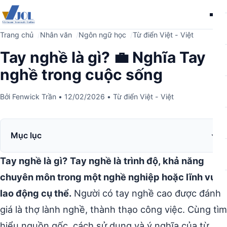
Me
Trang chủ
Nhân văn
Ngôn ngữ học
Từ điển Việt - Việt
Tay nghề là gì? 💼 Nghĩa Tay
nghề trong cuộc sống
Bởi
Fenwick Trần
•
12/02/2026
•
Từ điển Việt - Việt
Mục lục
Tay nghề là gì?
Tay nghề là trình độ, khả năng
chuyên môn trong một nghề nghiệp hoặc lĩnh vực
lao động cụ thể.
Người có tay nghề cao được đánh
giá là thợ lành nghề, thành thạo công việc. Cùng tìm
hiểu nguồn gốc, cách sử dụng và ý nghĩa của từ