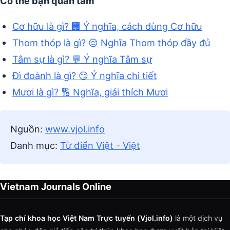
Có thể bạn quan tâm
Cơ hữu là gì? 🏢 Ý nghĩa, cách dùng Cơ hữu
Thom thóp là gì? 😔 Nghĩa Thom thóp đầy đủ
Tâm sự là gì? 💬 Ý nghĩa Tâm sự
Đì đoành là gì? 😏 Ý nghĩa chi tiết
Mươi là gì? 🔢 Nghĩa, giải thích Mươi
Nguồn:
www.vjol.info
Danh mục:
Từ điển Việt - Việt
Vietnam Journals Online
Tạp chí khoa học Việt Nam Trực tuyến (Vjol.info)
là một dịch vụ