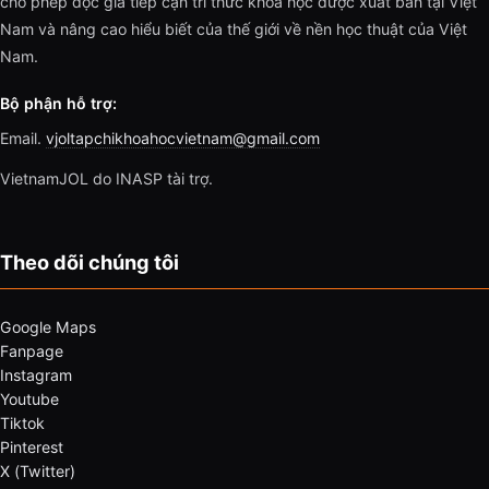
cho phép độc giả tiếp cận tri thức khoa học được xuất bản tại Việt
Nam và nâng cao hiểu biết của thế giới về nền học thuật của Việt
Nam.
Bộ phận hỗ trợ:
Email.
vjoltapchikhoahocvietnam@gmail.com
VietnamJOL do INASP tài trợ.
Theo dõi chúng tôi
Google Maps
Fanpage
Instagram
Youtube
Tiktok
Pinterest
X (Twitter)