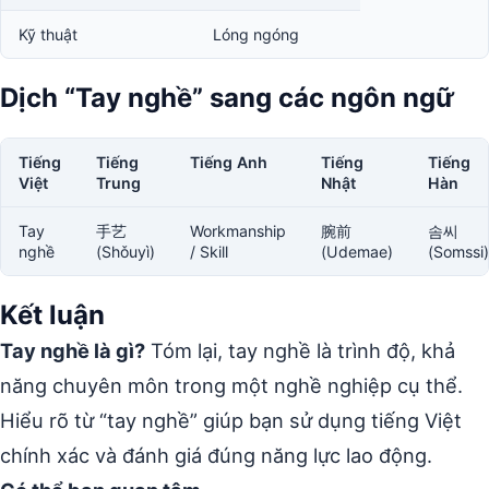
Kỹ thuật
Lóng ngóng
Dịch “Tay nghề” sang các ngôn ngữ
Tiếng
Tiếng
Tiếng Anh
Tiếng
Tiếng
Việt
Trung
Nhật
Hàn
Tay
手艺
Workmanship
腕前
솜씨
nghề
(Shǒuyì)
/ Skill
(Udemae)
(Somssi)
Kết luận
Tay nghề là gì?
Tóm lại, tay nghề là trình độ, khả
năng chuyên môn trong một nghề nghiệp cụ thể.
Hiểu rõ từ “tay nghề” giúp bạn sử dụng tiếng Việt
chính xác và đánh giá đúng năng lực lao động.