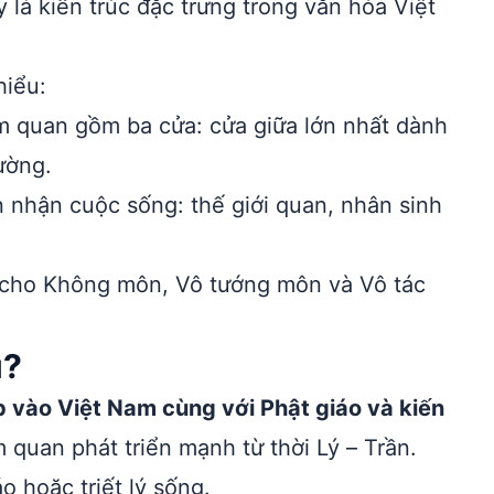
 là kiến trúc đặc trưng trong văn hóa Việt
hiểu:
am quan gồm ba cửa: cửa giữa lớn nhất dành
ường.
 nhận cuộc sống: thế giới quan, nhân sinh
 cho Không môn, Vô tướng môn và Vô tác
u?
 vào Việt Nam cùng với Phật giáo và kiến
 quan phát triển mạnh từ thời Lý – Trần.
o hoặc triết lý sống.