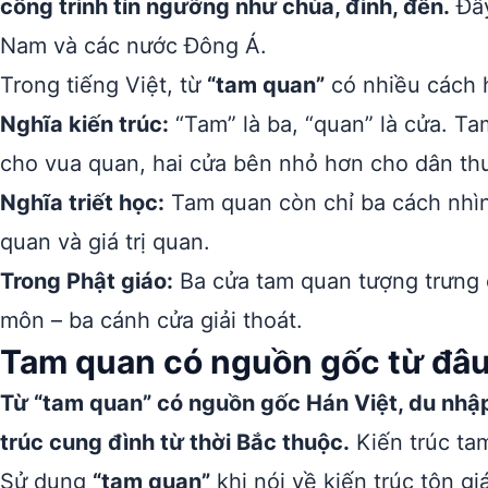
công trình tín ngưỡng như chùa, đình, đền.
Đây
Nam và các nước Đông Á.
Trong tiếng Việt, từ
“tam quan”
có nhiều cách 
Nghĩa kiến trúc:
“Tam” là ba, “quan” là cửa. T
cho vua quan, hai cửa bên nhỏ hơn cho dân th
Nghĩa triết học:
Tam quan còn chỉ ba cách nhìn
quan và giá trị quan.
Trong Phật giáo:
Ba cửa tam quan tượng trưng
môn – ba cánh cửa giải thoát.
Tam quan có nguồn gốc từ đâ
Từ “tam quan” có nguồn gốc Hán Việt, du nhập
trúc cung đình từ thời Bắc thuộc.
Kiến trúc tam
Sử dụng
“tam quan”
khi nói về kiến trúc tôn giá