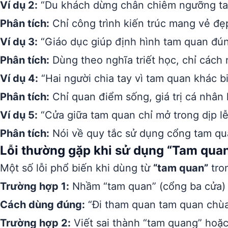
Ví dụ 2:
“Du khách dừng chân chiêm ngưỡng ta
Phân tích:
Chỉ công trình kiến trúc mang vẻ đẹ
Ví dụ 3:
“Giáo dục giúp định hình tam quan đún
Phân tích:
Dùng theo nghĩa triết học, chỉ cách
Ví dụ 4:
“Hai người chia tay vì tam quan khác bi
Phân tích:
Chỉ quan điểm sống, giá trị cá nhân
Ví dụ 5:
“Cửa giữa tam quan chỉ mở trong dịp lễ
Phân tích:
Nói về quy tắc sử dụng cổng tam qu
Lỗi thường gặp khi sử dụng “Tam qua
Một số lỗi phổ biến khi dùng từ
“tam quan”
tron
Trường hợp 1:
Nhầm “tam quan” (cổng ba cửa) v
Cách dùng đúng:
“Đi tham quan tam quan chùa”
Trường hợp 2:
Viết sai thành “tam quang” hoặc 