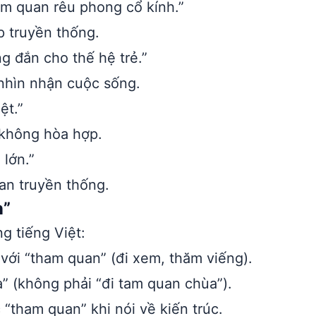
m quan rêu phong cổ kính.”
p truyền thống.
g đắn cho thế hệ trẻ.”
 nhìn nhận cuộc sống.
ệt.”
 không hòa hợp.
 lớn.”
an truyền thống.
n”
g tiếng Việt:
ới “tham quan” (đi xem, thăm viếng).
 (không phải “đi tam quan chùa”).
“tham quan” khi nói về kiến trúc.