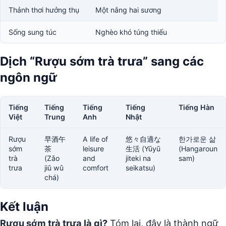
Thảnh thơi hưởng thụ
Một nắng hai sương
Sống sung túc
Nghèo khó túng thiếu
Dịch “Rượu sớm trà trưa” sang các
ngôn ngữ
Tiếng
Tiếng
Tiếng
Tiếng
Tiếng Hàn
Việt
Trung
Anh
Nhật
Rượu
早酒午
A life of
悠々自適な
한가로운 삶
sớm
茶
leisure
生活 (Yūyū
(Hangaroun
trà
(Zǎo
and
jiteki na
sam)
trưa
jiǔ wǔ
comfort
seikatsu)
chá)
Kết luận
Rượu sớm trà trưa là gì?
Tóm lại, đây là thành ngữ