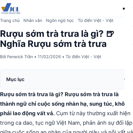
Me
Trang chủ
Nhân văn
Ngôn ngữ học
Từ điển Việt - Việt
Rượu sớm trà trưa là gì? 🍺
Nghĩa Rượu sớm trà trưa
Bởi
Fenwick Trần
•
11/02/2026
•
Từ điển Việt - Việt
Mục lục
Rượu sớm trà trưa là gì?
Rượu sớm trà trưa là
thành ngữ chỉ cuộc sống nhàn hạ, sung túc, không
phải lao động vất vả.
Cụm từ này thường xuất hiện
trong ca dao, tục ngữ Việt Nam, phản ánh sự đối lập
giữa cuộc sống an nhàn của người giàu và nỗi vất vả