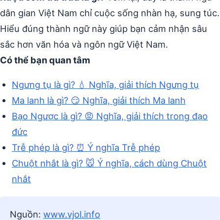
dân gian Việt Nam chỉ cuộc sống nhàn hạ, sung túc.
Hiểu đúng thành ngữ này giúp bạn cảm nhận sâu
sắc hơn văn hóa và ngôn ngữ Việt Nam.
Có thể bạn quan tâm
Ngưng tụ là gì? 💧 Nghĩa, giải thích Ngưng tụ
Ma lanh là gì? 😏 Nghĩa, giải thích Ma lanh
Bạo Ngược là gì? 😡 Nghĩa, giải thích trong đạo
đức
Trễ phép là gì? ⏰ Ý nghĩa Trễ phép
Chuột nhắt là gì? 🐭 Ý nghĩa, cách dùng Chuột
nhắt
Nguồn:
www.vjol.info