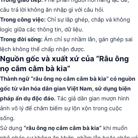
câu trả lời không ăn nhập gì với câu hỏi.
Trong công việc:
Chỉ sự lắp ghép, chắp vá không
logic giữa các thông tin, dữ liệu.
Trong đời sống:
Ám chỉ sự nhầm lẫn, gán ghép sai
lệch không thể chấp nhận được.
Nguồn gốc và xuất xứ của “Râu ông
nọ cắm cằm bà kia”
Thành ngữ “râu ông nọ cắm cằm bà kia” có nguồn
gốc từ văn hóa dân gian Việt Nam, sử dụng biện
pháp ẩn dụ độc đáo.
Tác giả dân gian mượn hình
ảnh vô lý để châm biếm sự lộn xộn trong cuộc
sống.
Sử dụng
“râu ông nọ cắm cằm bà kia”
khi muốn
phê phán sự không ăn khớp, nhầm lẫn hoặc chắp vá