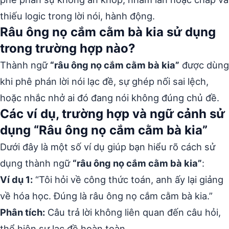
thiếu logic trong lời nói, hành động.
Râu ông nọ cắm cằm bà kia sử dụng
trong trường hợp nào?
Thành ngữ
“râu ông nọ cắm cằm bà kia”
được dùng
khi phê phán lời nói lạc đề, sự ghép nối sai lệch,
hoặc nhắc nhở ai đó đang nói không đúng chủ đề.
Các ví dụ, trường hợp và ngữ cảnh sử
dụng “Râu ông nọ cắm cằm bà kia”
Dưới đây là một số ví dụ giúp bạn hiểu rõ cách sử
dụng thành ngữ
“râu ông nọ cắm cằm bà kia”
:
Ví dụ 1:
“Tôi hỏi về công thức toán, anh ấy lại giảng
về hóa học. Đúng là râu ông nọ cắm cằm bà kia.”
Phân tích:
Câu trả lời không liên quan đến câu hỏi,
thể hiện sự lạc đề hoàn toàn.