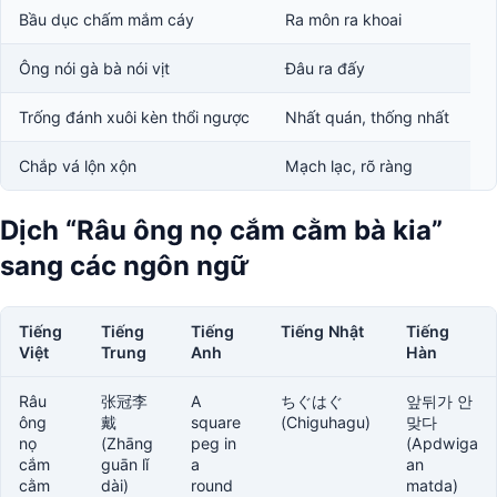
Bầu dục chấm mắm cáy
Ra môn ra khoai
Ông nói gà bà nói vịt
Đâu ra đấy
Trống đánh xuôi kèn thổi ngược
Nhất quán, thống nhất
Chắp vá lộn xộn
Mạch lạc, rõ ràng
Dịch “Râu ông nọ cắm cằm bà kia”
sang các ngôn ngữ
Tiếng
Tiếng
Tiếng
Tiếng Nhật
Tiếng
Việt
Trung
Anh
Hàn
Râu
张冠李
A
ちぐはぐ
앞뒤가 안
ông
戴
square
(Chiguhagu)
맞다
nọ
(Zhāng
peg in
(Apdwiga
cắm
guān lǐ
a
an
cằm
dài)
round
matda)