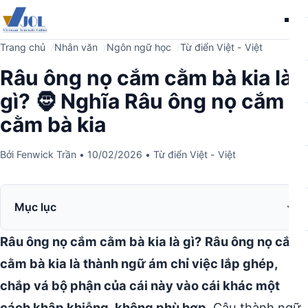
Me
Trang chủ
Nhân văn
Ngôn ngữ học
Từ điển Việt - Việt
Râu ông nọ cắm cằm bà kia là
gì? 🧔 Nghĩa Râu ông nọ cắm
cằm bà kia
Bởi
Fenwick Trần
•
10/02/2026
•
Từ điển Việt - Việt
Mục lục
Râu ông nọ cắm cằm bà kia là gì?
Râu ông nọ cắm
cằm bà kia là thành ngữ ám chỉ việc lắp ghép,
chắp vá bộ phận của cái này vào cái khác một
cách khập khiễng, không phù hợp.
Câu thành ngữ