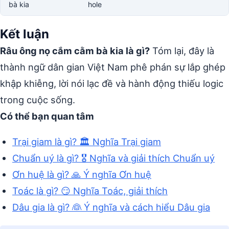
bà kia
hole
Kết luận
Râu ông nọ cắm cằm bà kia là gì?
Tóm lại, đây là
thành ngữ dân gian Việt Nam phê phán sự lắp ghép
khập khiễng, lời nói lạc đề và hành động thiếu logic
trong cuộc sống.
Có thể bạn quan tâm
Trại giam là gì? 🏛️ Nghĩa Trại giam
Chuẩn uý là gì? 🎖️ Nghĩa và giải thích Chuẩn uý
Ơn huệ là gì? 🙏 Ý nghĩa Ơn huệ
Toác là gì? 😏 Nghĩa Toác, giải thích
Dâu gia là gì? 👰 Ý nghĩa và cách hiểu Dâu gia