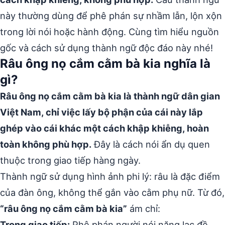
này thường dùng để phê phán sự nhầm lẫn, lộn xộn
trong lời nói hoặc hành động. Cùng tìm hiểu nguồn
gốc và cách sử dụng thành ngữ độc đáo này nhé!
Râu ông nọ cắm cằm bà kia nghĩa là
gì?
Râu ông nọ cắm cằm bà kia là thành ngữ dân gian
Việt Nam, chỉ việc lấy bộ phận của cái này lắp
ghép vào cái khác một cách khập khiễng, hoàn
toàn không phù hợp.
Đây là cách nói ẩn dụ quen
thuộc trong giao tiếp hàng ngày.
Thành ngữ sử dụng hình ảnh phi lý: râu là đặc điểm
của đàn ông, không thể gắn vào cằm phụ nữ. Từ đó,
“râu ông nọ cắm cằm bà kia”
ám chỉ:
Trong giao tiếp:
Phê phán người nói năng lạc đề,