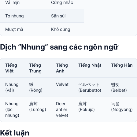
Vải mịn
Cứng nhắc
Tơ nhung
Sần sùi
Mượt mà
Khô cứng
Dịch “Nhung” sang các ngôn ngữ
Tiếng
Tiếng
Tiếng
Tiếng Nhật
Tiếng Hàn
Việt
Trung
Anh
Nhung
絨
Velvet
ベルベット
벨벳
(vải)
(Róng)
(Berubetto)
(Belbet)
Nhung
鹿茸
Deer
鹿茸
녹용
(lộc
(Lùróng)
antler
(Rokujō)
(Nogyong)
nhung)
velvet
Kết luận