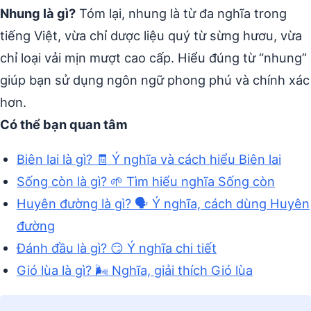
Nhung là gì?
Tóm lại, nhung là từ đa nghĩa trong
tiếng Việt, vừa chỉ dược liệu quý từ sừng hươu, vừa
chỉ loại vải mịn mượt cao cấp. Hiểu đúng từ “nhung”
giúp bạn sử dụng ngôn ngữ phong phú và chính xác
hơn.
Có thể bạn quan tâm
Biên lai là gì? 🧾 Ý nghĩa và cách hiểu Biên lai
Sống còn là gì? 🌱 Tìm hiểu nghĩa Sống còn
Huyên đường là gì? 🗣️ Ý nghĩa, cách dùng Huyên
đường
Đánh đầu là gì? 😏 Ý nghĩa chi tiết
Gió lùa là gì? 🌬️ Nghĩa, giải thích Gió lùa