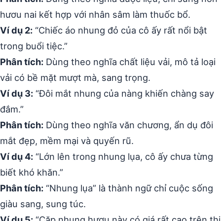
hươu nai kết hợp với nhân sâm làm thuốc bổ.
Ví dụ 2:
“Chiếc áo nhung đỏ của cô ấy rất nổi bật
trong buổi tiệc.”
Phân tích:
Dùng theo nghĩa chất liệu vải, mô tả loại
vải có bề mặt mượt mà, sang trọng.
Ví dụ 3:
“Đôi mắt nhung của nàng khiến chàng say
đắm.”
Phân tích:
Dùng theo nghĩa văn chương, ẩn dụ đôi
mắt đẹp, mềm mại và quyến rũ.
Ví dụ 4:
“Lớn lên trong nhung lụa, cô ấy chưa từng
biết khó khăn.”
Phân tích:
“Nhung lụa” là thành ngữ chỉ cuộc sống
giàu sang, sung túc.
Ví dụ 5:
“Cặp nhung hươu này có giá rất cao trên thị