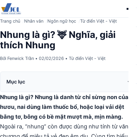
Me
Trang chủ
Nhân văn
Ngôn ngữ học
Từ điển Việt - Việt
Nhung là gì? 🦌 Nghĩa, giải
thích Nhung
Bởi
Fenwick Trần
•
02/02/2026
•
Từ điển Việt - Việt
Mục lục
Nhung là gì?
Nhung là danh từ chỉ sừng non của
hươu, nai dùng làm thuốc bổ, hoặc loại vải dệt
bằng tơ, bông có bề mặt mượt mà, mịn màng.
Ngoài ra, “nhung” còn được dùng như tính từ văn
chương để miêu tả vẻ đẹp êm dịu. Cùng tìm hiểu