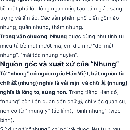
bề mặt phủ lớp lông ngắn mịn, tạo cảm giác sang
trọng và ấm áp. Các sản phẩm phổ biến gồm áo
nhung, quần nhung, thảm nhung.
Trong văn chương:
Nhung
được dùng như tính từ
miêu tả bề mặt mượt mà, êm dịu như “đôi mắt
nhung”, “mái tóc nhung huyền”.
Nguồn gốc và xuất xứ của “Nhung”
Từ “nhung” có nguồn gốc Hán Việt, bắt nguồn từ
chữ 絨 (nhung) nghĩa là vải mịn, và chữ 茸 (nhung)
nghĩa là lông tơ, sừng non.
Trong tiếng Hán cổ,
“nhung” còn liên quan đến chữ 戎 chỉ việc quân sự,
nên có từ “nhung y” (áo lính), “binh nhung” (việc
binh).
Sử dụng từ
“nhung”
khi nói về dược liệu từ hươu