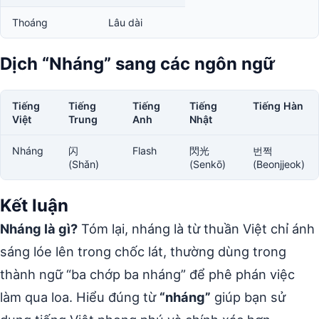
Thoáng
Lâu dài
Dịch “Nháng” sang các ngôn ngữ
Tiếng
Tiếng
Tiếng
Tiếng
Tiếng Hàn
Việt
Trung
Anh
Nhật
Nháng
闪
Flash
閃光
번쩍
(Shǎn)
(Senkō)
(Beonjjeok)
Kết luận
Nháng là gì?
Tóm lại, nháng là từ thuần Việt chỉ ánh
sáng lóe lên trong chốc lát, thường dùng trong
thành ngữ “ba chớp ba nháng” để phê phán việc
làm qua loa. Hiểu đúng từ
“nháng”
giúp bạn sử