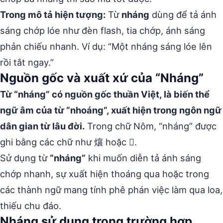
Trong mô tả hiện tượng:
Từ
nháng
dùng để tả ánh
sáng chớp lóe như đèn flash, tia chớp, ánh sáng
phản chiếu nhanh. Ví dụ: “Một nháng sáng lóe lên
rồi tắt ngay.”
Nguồn gốc và xuất xứ của “Nháng”
Từ “nháng” có nguồn gốc thuần Việt, là biến thể
ngữ âm của từ “nhoáng”, xuất hiện trong ngôn ngữ
dân gian từ lâu đời.
Trong chữ Nôm, “nháng” được
ghi bằng các chữ như 爙 hoặc 𤌅.
Sử dụng từ
“nháng”
khi muốn diễn tả ánh sáng
chớp nhanh, sự xuất hiện thoáng qua hoặc trong
các thành ngữ mang tính phê phán việc làm qua loa,
thiếu chu đáo.
Nháng sử dụng trong trường hợp