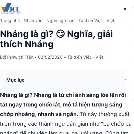
Me
Trang chủ
Nhân văn
Ngôn ngữ học
Từ điển Việt - Việt
Nháng là gì? 😏 Nghĩa, giải
thích Nháng
Bởi
Fenwick Trần
•
02/02/2026
•
Từ điển Việt - Việt
Mục lục
Nháng là gì?
Nháng là từ chỉ ánh sáng lóe lên rồi
tắt ngay trong chốc lát, mô tả hiện tượng sáng
chớp nhoáng, nhanh và ngắn.
Từ này thường xuất
hiện trong các thành ngữ dân gian như “ba chớp ba
nháng” để chỉ việc làm qua loa, vội vàng. Cùng tìm