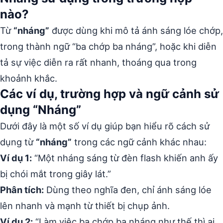
nào?
Từ
“nháng”
được dùng khi mô tả ánh sáng lóe chớp,
trong thành ngữ “ba chớp ba nháng”, hoặc khi diễn
tả sự việc diễn ra rất nhanh, thoáng qua trong
khoảnh khắc.
Các ví dụ, trường hợp và ngữ cảnh sử
dụng “Nháng”
Dưới đây là một số ví dụ giúp bạn hiểu rõ cách sử
dụng từ
“nháng”
trong các ngữ cảnh khác nhau:
Ví dụ 1:
“Một nháng sáng từ đèn flash khiến anh ấy
bị chói mắt trong giây lát.”
Phân tích:
Dùng theo nghĩa đen, chỉ ánh sáng lóe
lên nhanh và mạnh từ thiết bị chụp ảnh.
Ví dụ 2:
“Làm việc ba chớp ba nháng như thế thì ai