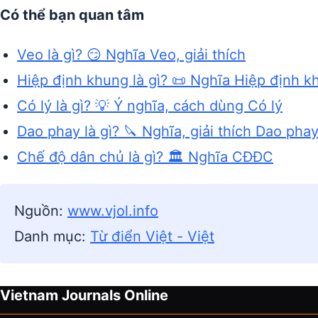
Có thể bạn quan tâm
Veo là gì? 😏 Nghĩa Veo, giải thích
Hiệp định khung là gì? 📜 Nghĩa Hiệp định k
Có lý là gì? 💡 Ý nghĩa, cách dùng Có lý
Dao phay là gì? 🔪 Nghĩa, giải thích Dao pha
Chế độ dân chủ là gì? 🏛️ Nghĩa CĐĐC
Nguồn:
www.vjol.info
Danh mục:
Từ điển Việt - Việt
Vietnam Journals Online