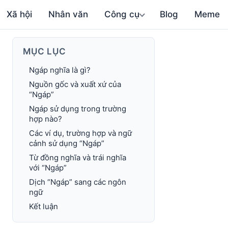
Xã hội
Nhân văn
Công cụ
Blog
Meme
MỤC LỤC
Ngáp nghĩa là gì?
Nguồn gốc và xuất xứ của
“Ngáp”
Ngáp sử dụng trong trường
hợp nào?
Các ví dụ, trường hợp và ngữ
cảnh sử dụng “Ngáp”
Từ đồng nghĩa và trái nghĩa
với “Ngáp”
Dịch “Ngáp” sang các ngôn
ngữ
Kết luận