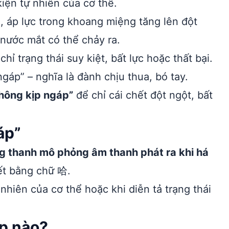
iện tự nhiên của cơ thể.
h, áp lực trong khoang miệng tăng lên đột
 nước mắt có thể chảy ra.
ỉ trạng thái suy kiệt, bất lực hoặc thất bại.
gáp” – nghĩa là đành chịu thua, bó tay.
hông kịp ngáp”
để chỉ cái chết đột ngột, bất
áp”
ng thanh mô phỏng âm thanh phát ra khi há
ết bằng chữ 哈.
nhiên của cơ thể hoặc khi diễn tả trạng thái
p nào?