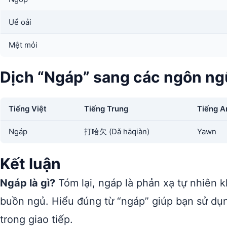
Uể oải
Mệt mỏi
Dịch “Ngáp” sang các ngôn ng
Tiếng Việt
Tiếng Trung
Tiếng A
Ngáp
打哈欠 (Dǎ hāqiàn)
Yawn
Kết luận
Ngáp là gì?
Tóm lại, ngáp là phản xạ tự nhiên 
buồn ngủ. Hiểu đúng từ “ngáp” giúp bạn sử d
trong giao tiếp.