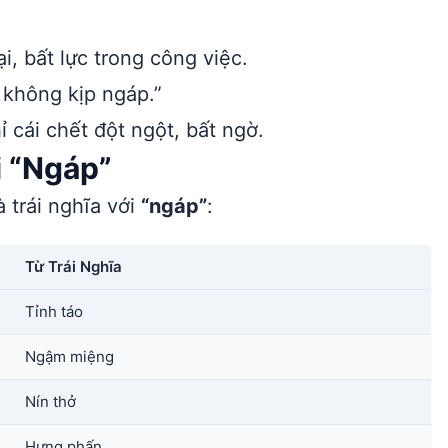
i, bất lực trong công việc.
 không kịp ngáp.”
 cái chết đột ngột, bất ngờ.
i “Ngáp”
 trái nghĩa với
“ngáp”
:
Từ Trái Nghĩa
Tỉnh táo
Ngậm miệng
Nín thở
Hưng phấn