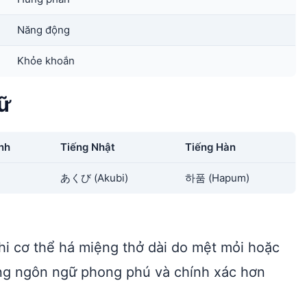
Năng động
Khỏe khoắn
ữ
nh
Tiếng Nhật
Tiếng Hàn
あくび (Akubi)
하품 (Hapum)
khi cơ thể há miệng thở dài do mệt mỏi hoặc
ụng ngôn ngữ phong phú và chính xác hơn