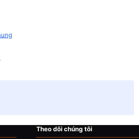
hung
y
Theo dõi chúng tôi