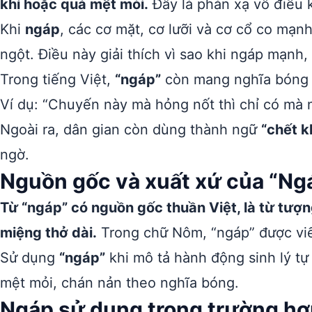
khí hoặc quá mệt mỏi.
Đây là phản xạ vô điều k
Khi
ngáp
, các cơ mặt, cơ lưỡi và cơ cổ co mạn
ngột. Điều này giải thích vì sao khi ngáp mạnh,
Trong tiếng Việt,
“ngáp”
còn mang nghĩa bóng ch
Ví dụ: “Chuyến này mà hỏng nốt thì chỉ có mà n
Ngoài ra, dân gian còn dùng thành ngữ
“chết k
ngờ.
Nguồn gốc và xuất xứ của “Ng
Từ “ngáp” có nguồn gốc thuần Việt, là từ tượ
miệng thở dài.
Trong chữ Nôm, “ngáp” được vi
Sử dụng
“ngáp”
khi mô tả hành động sinh lý tự 
mệt mỏi, chán nản theo nghĩa bóng.
Ngáp sử dụng trong trường hợ