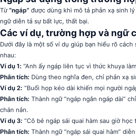
Từ
“ngáp”
được dùng khi mô tả phản xạ sinh lý
ngữ diễn tả sự bất lực, thất bại.
Các ví dụ, trường hợp và ngữ
Dưới đây là một số ví dụ giúp bạn hiểu rõ cách
nhau:
Ví dụ 1:
“Anh ấy ngáp liên tục vì thức khuya làm
Phân tích:
Dùng theo nghĩa đen, chỉ phản xạ sin
Ví dụ 2:
“Buổi họp kéo dài khiến mọi người ngá
Phân tích:
Thành ngữ “ngáp ngắn ngáp dài” chỉ 
chán nản.
Ví dụ 3:
“Cô bé ngáp sái quai hàm sau giờ học 
Phân tích:
Thành ngữ “ngáp sái quai hàm” diễn t